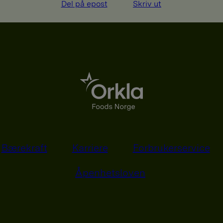
Del på epost
Skriv ut
Bærekraft
Karriere
Forbrukerservice
Åpenhetsloven