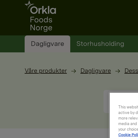
Go to frontpage
Dagligvare
Storhusholding
Våre produkter
Dagligvare
Dess
This websit
active by d
more releva
media and a
your choic
Cookie Poli