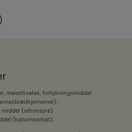
er
annesbrødkjernemel),
 middel (sitronsyre)
del (kaliumsorbat).