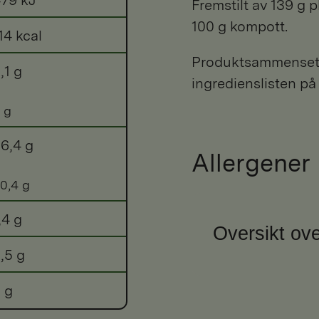
Fremstilt av 139 g p
100 g kompott.
14 kcal
Produktsammensetni
,1 g
ingredienslisten på
 g
6,4 g
Allergener
0,4 g
,4 g
Oversikt ove
,5 g
 g