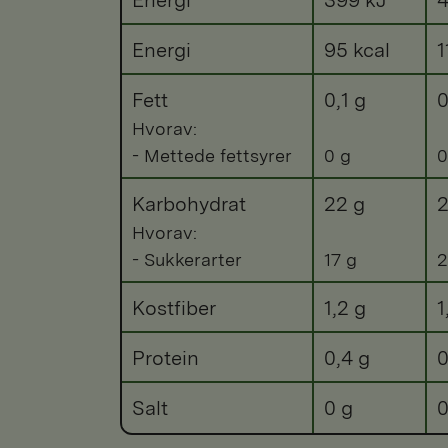
Energi
95 kcal
1
Fett
0,1 g
0
Hvorav:
- Mettede fettsyrer
0 g
0
Karbohydrat
22 g
2
Hvorav:
- Sukkerarter
17 g
2
Kostfiber
1,2 g
1
Protein
0,4 g
0
Salt
0 g
0