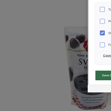
T
P
S
F
Cooki
Save 