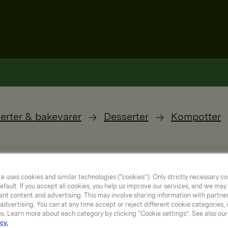
erter & bakevarer
Desserter
Kompotter
e uses cookies and similar technologies (“cookies”). Only strictly necessary co
efault. If you accept all cookies, you help us improve our services, and we ma
nt content and advertising. This may involve sharing information with partners
dvertising. You can at any time accept or reject different cookie categories,
es. Learn more about each category by clicking “Cookie settings”. See also ou
cy.