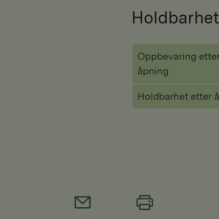
Holdbarhet
Oppbevaring ette
åpning
Holdbarhet etter 