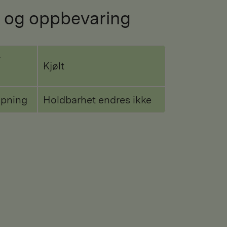
 og oppbevaring
r
Kjølt
åpning
Holdbarhet endres ikke