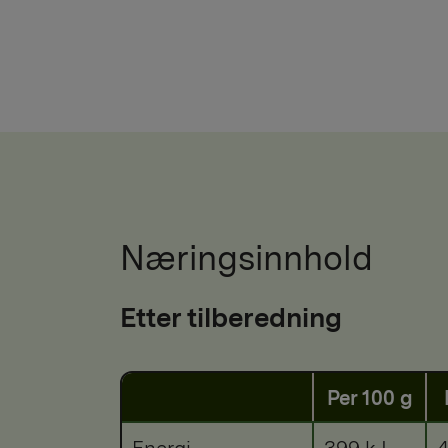
Næringsinnhold
Etter tilberedning
Per 100 g
Energi
399 kJ
4