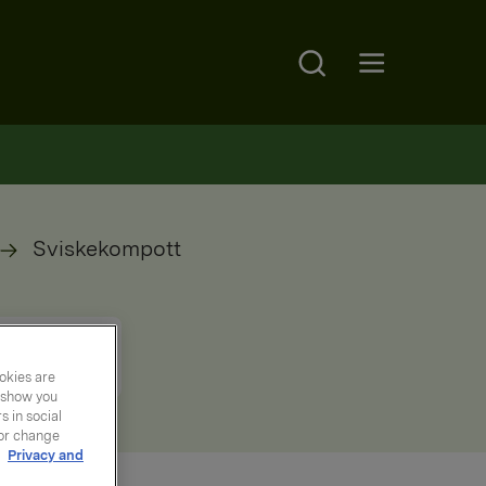
Search
Open main menu
Sviskekompott
okies are
y show you
 in social
 or change
r
Privacy and