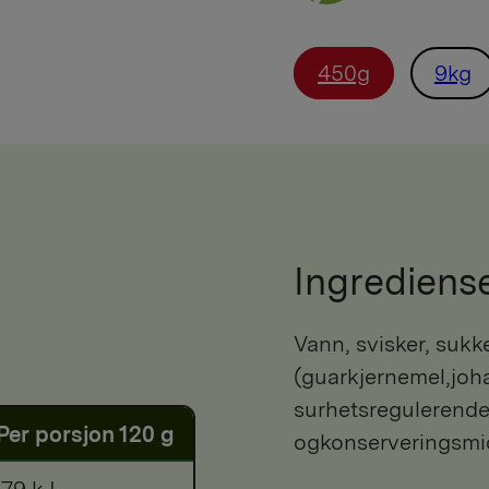
450g
9kg
Ingrediens
vann, svisker, sukker, maisstivelse, fortykningsmiddel
(guarkjernemel,joh
surhetsregulerende
Per porsjon 120 g
ogkonserveringsmid
79 kJ