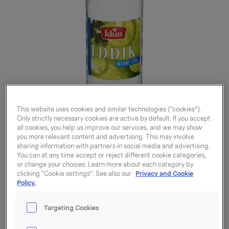
This website uses cookies and similar technologies (“cookies”).
Only strictly necessary cookies are active by default. If you accept
all cookies, you help us improve our services, and we may show
you more relevant content and advertising. This may involve
sharing information with partners in social media and advertising.
You can at any time accept or reject different cookie categories,
or change your choices. Learn more about each category by
clicking “Cookie settings”. See also our
Privacy and Cookie
Eddik 7% Klar 0,6l
Policy.
Targeting Cookies
Varenummer: 07039010080712