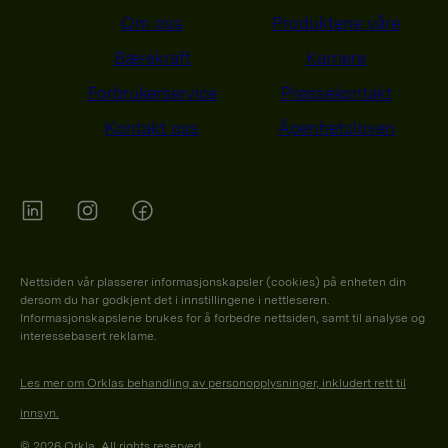
Om oss
Produktene våre
Bærekraft
Karriere
Forbrukerservice
Pressekontakt
Kontakt oss
Åpenhetsloven
Orkla on Twitter
Orkla on instagram
Orkla on Facebook
Nettsiden vår plasserer informasjonskapsler (cookies) på enheten din
dersom du har godkjent det i innstillingene i nettleseren.
Informasjonskapslene brukes for å forbedre nettsiden, samt til analyse og
interessebasert reklame.
Les mer om Orklas behandling av personopplysninger, inkludert rett til
innsyn.
© 2026 Orkla. All rights reserved