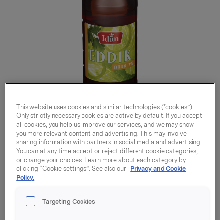
This website uses cookies and similar technologies (“cookies”).
Only strictly necessary cookies are active by default. If you accept
all cookies, you help us improve our services, and we may show
you more relevant content and advertising. This may involve
sharing information with partners in social media and advertising.
You can at any time accept or reject different cookie categories,
or change your choices. Learn more about each category by
clicking “Cookie settings”. See also our
Privacy and Cookie
Eddik 7% Brun 0,6l
Policy.
Targeting Cookies
Varenummer: 07039010080729