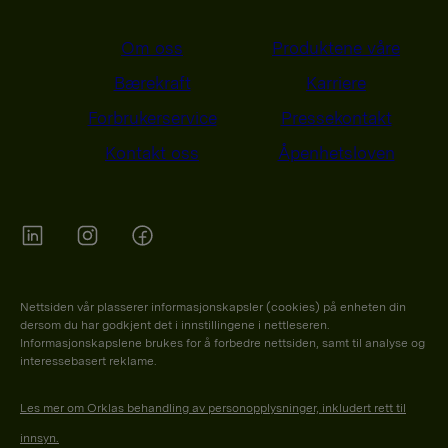
Om oss
Produktene våre
Bærekraft
Karriere
Forbrukerservice
Pressekontakt
Kontakt oss
Åpenhetsloven
Orkla on Twitter
Orkla on instagram
Orkla on Facebook
Nettsiden vår plasserer informasjonskapsler (cookies) på enheten din
dersom du har godkjent det i innstillingene i nettleseren.
Informasjonskapslene brukes for å forbedre nettsiden, samt til analyse og
interessebasert reklame.
Les mer om Orklas behandling av personopplysninger, inkludert rett til
innsyn.