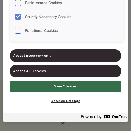
Performance Cookies
Idun Eddik Brun er en god smakstilsetter til
eksempelvis dressing. Idun Eddik Brun er også
Strictly Necessary Cookies
velegnet til sylting.
Functional Cookies
Accept necessary only
Accept All Cookies
Save Choices
Næringsinnhold
Cookies Settings
Etter tilberedning