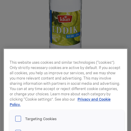
This website uses cookies and similar technologies (“cookies”).
Only strictly necessary cookies are active by default. If you accept
all cookies, you help us improve our services, and we may show
you more relevant content and advertising. This may involve
sharing information with partners in social media and advertising.
You can at any time accept or reject different cookie categories,
or change your choices. Learn more about each category by
clicking “Cookie settings”. See also our
Privacy and Cookie
Eddik 7% Klar 0,6l
Policy.
Targeting Cookies
Varenummer: 07039010080712