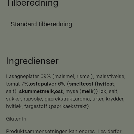
Tilberedning
Standard tilberedning
Ingredienser
lasagneplater 69% (maismel, rismel), maisstivelse,
tomat 7%,
ostepulver
6% (
smelteost (hvitost
,
salt),
skummetmelk,ost
, myse (
melk
)) løk, salt,
sukker, rapsolje, gjærekstrakt,aroma, urter, krydder,
hvitløk, fargestoff (paprikaekstrakt).
Glutenfri
Produktsammensetningen kan endres. Les derfor