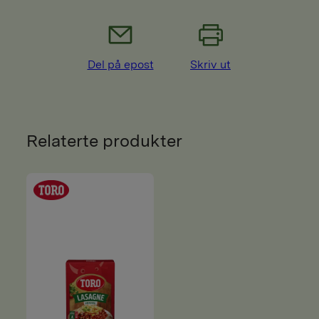
Del på epost
Skriv ut
Relaterte produkter