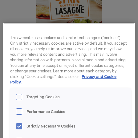
This website uses cookies and similar technologies (“cookies”).
Only strictly necessary cookies are active by default. If you accept
all cookies, you help us improve our services, and we may show
you more relevant content and advertising. This may involve
sharing information with partners in social media and advertising.
You can at any time accept or reject different cookie categories,
or change your choices. Learn more about each category by
clicking “Cookie settings”. See also our
Privacy and Cookie
Policy.
Targeting Cookies
Performance Cookies
Lasagne glutenfri 325g
Strictly Necessary Cookies
Varenummer: 07037610230414