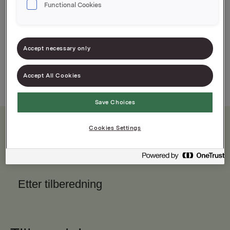
Functional Cookies
TORO Fri Lasagne er den glutenfrie utgaven av
vår klassiske lasagne. Lettvint når du har lyst på
en enkel og kjempegod middag.
Accept necessary only
325g
284g
Accept All Cookies
Save Choices
Cookies Settings
Næringsinnhold
Etter tilberedning