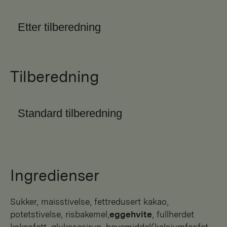
Etter tilberedning
Tilberedning
Standard tilberedning
Ingredienser
sukker, maisstivelse, fettredusert kakao,
potetstivelse, risbakemel,
eggehvite
, fullherdet
kokosfett, glukosesirup, hevemiddel(kalsiumfosfat,