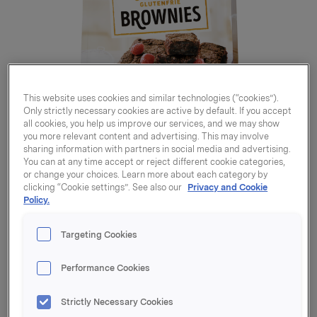
This website uses cookies and similar technologies (“cookies”).
Only strictly necessary cookies are active by default. If you accept
all cookies, you help us improve our services, and we may show
you more relevant content and advertising. This may involve
sharing information with partners in social media and advertising.
You can at any time accept or reject different cookie categories,
or change your choices. Learn more about each category by
clicking “Cookie settings”. See also our
Privacy and Cookie
Policy.
Targeting Cookies
Glutenfrie Brownies
Performance Cookies
540g
Strictly Necessary Cookies