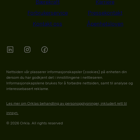
Bærekraft
Karriere
Forbrukerservice
Pressekontakt
Kontakt oss
Åpenhetsloven
Orkla on Twitter
Orkla on instagram
Orkla on Facebook
Nettsiden vår plasserer informasjonskapsler (cookies) på enheten din
dersom du har godkjent det i innstillingene i nettleseren.
Informasjonskapslene brukes for å forbedre nettsiden, samt til analyse og
interessebasert reklame.
Les mer om Orklas behandling av personopplysninger, inkludert rett til
innsyn.
© 2026 Orkla. All rights reserved