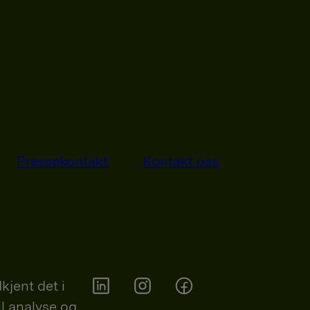
Pressekontakt
Kontakt oss
kjent det i
il analyse og
Orkla on Twitter
Orkla on instagram
Orkla on Facebook