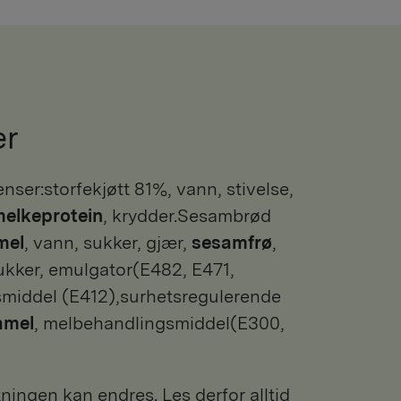
er
nser:storfekjøtt 81%, vann, stivelse,
elkeprotein
, krydder.Sesambrød
mel
, vann, sukker, gjær,
sesamfrø
,
sukker, emulgator(E482, E471,
smiddel (E412),surhetsregulerende
amel
, melbehandlingsmiddel(E300,
ngen kan endres. Les derfor alltid