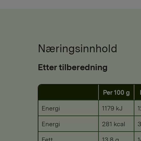
Næringsinnhold
Etter tilberedning
Per 100 g
Energi
1179 kJ
1
Energi
281 kcal
3
Fett
13,8 g
1