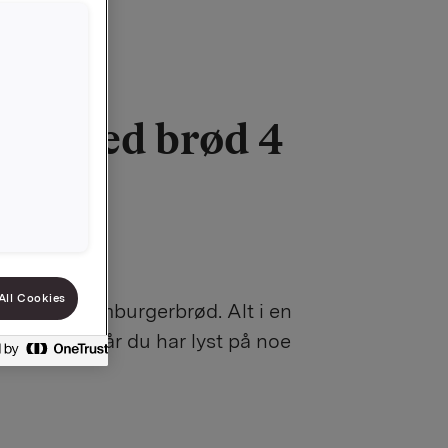
er med brød 4
g
9010017565
All Cookies
gere og hamburgerbrød. Alt i en
l middag når du har lyst på noe