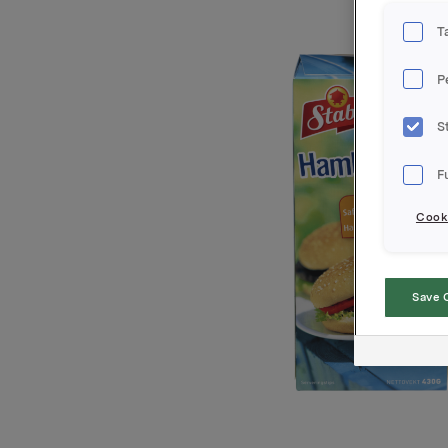
T
P
S
F
Cooki
Save 