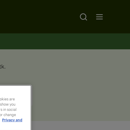
Search
Open main menu
k.
okies are
y show you
 in social
 or change
r
Privacy and