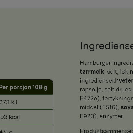
Ingrediens
Hamburger ingredie
tørrmelk
, salt, løk,
m
ingredienser:
hvete
Per porsjon 108 g
rapsolje, salt,drue
E472e), fortykning
273 kJ
middel (E516),
soy
E920), enzymer.
03 kcal
Produktsammensetni
4,9 g