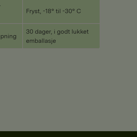
r
Fryst, -18° til -30° C
30 dager, i godt lukket
åpning
emballasje