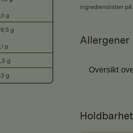
ingredienslisten på
,0 g
9,5 g
Allergener
,1 g
,5 g
Oversikt ove
,3 g
Holdbarhet