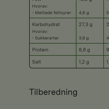
Hvorav:
- Mettede fettsyrer
4,6 g
5
Karbohydrat
27,3 g
2
Hvorav:
- Sukkerarter
3,8 g
4
Protein
8,8 g
9
Salt
1,2 g
1
Tilberedning