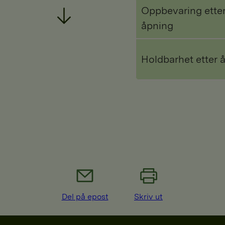
Oppbevaring ette
åpning
Holdbarhet etter 
Del på epost
Skriv ut