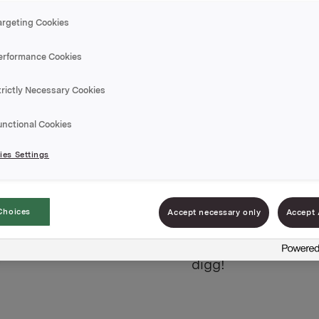
argeting Cookies
erformance Cookies
Hamburg
trictly Necessary Cookies
unctional Cookies
stk. 430
es Settings
Varenummer: 0703
Choices
Accept necessary only
Accept 
Fire saftige hambur
pakke. Rask og enke
digg!