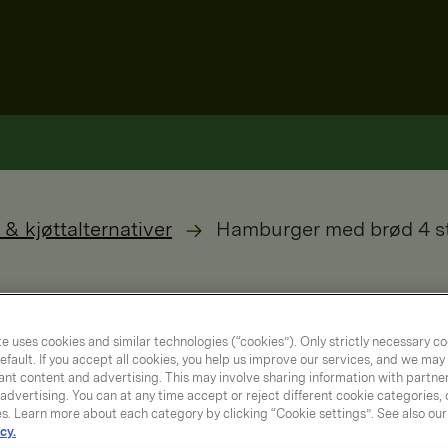
 & kjøttalternativer
Hamburger med brød 4 st
e uses cookies and similar technologies (“cookies”). Only strictly necessary co
efault. If you accept all cookies, you help us improve our services, and we ma
nt content and advertising. This may involve sharing information with partners
dvertising. You can at any time accept or reject different cookie categories,
es. Learn more about each category by clicking “Cookie settings”. See also ou
cy.