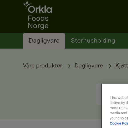
Go to frontpage
Dagligvare
Storhusholding
Våre produkter
Dagligvare
Kjøtt
This websit
active by d
more releva
media and a
your choic
Cookie Poli