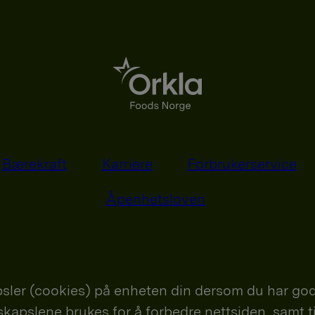
Bærekraft
Karriere
Forbrukerservice
Åpenhetsloven
sler (cookies) på enheten din dersom du har god
nskapslene brukes for å forbedre nettsiden, samt t