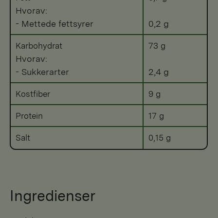
Hvorav:
- Mettede fettsyrer
0,2 g
Karbohydrat
73 g
Hvorav:
- Sukkerarter
2,4 g
Kostfiber
9 g
Protein
17 g
Salt
0,15 g
Ingredienser