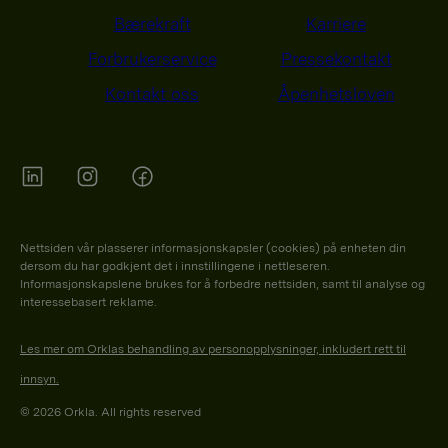
Bærekraft
Karriere
Forbrukerservice
Pressekontakt
Kontakt oss
Åpenhetsloven
Orkla on Twitter
Orkla on instagram
Orkla on Facebook
Nettsiden vår plasserer informasjonskapsler (cookies) på enheten din
dersom du har godkjent det i innstillingene i nettleseren.
Informasjonskapslene brukes for å forbedre nettsiden, samt til analyse og
interessebasert reklame.
Les mer om Orklas behandling av personopplysninger, inkludert rett til
innsyn.
© 2026 Orkla. All rights reserved