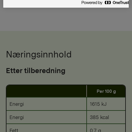
Næringsinnhold
Etter tilberedning
Per 100 g
Energi
1615 kJ
Energi
385 kcal
Fett
0,7 g