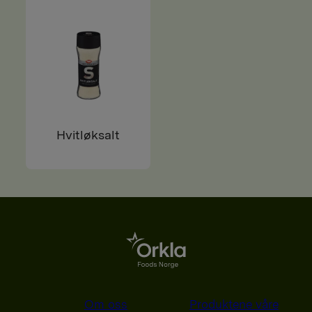
Hvitløksalt
Om oss
Produktene våre