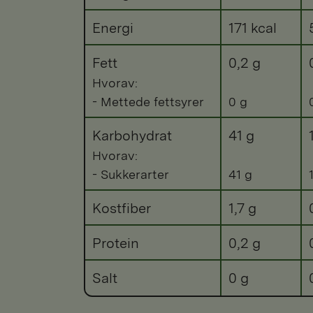
Energi
171 kcal
Fett
0,2 g
Hvorav:
- Mettede fettsyrer
0 g
Karbohydrat
41 g
Hvorav:
- Sukkerarter
41 g
Kostfiber
1,7 g
Protein
0,2 g
Salt
0 g