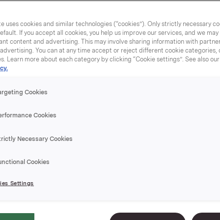
e uses cookies and similar technologies (“cookies”). Only strictly necessary co
efault. If you accept all cookies, you help us improve our services, and we ma
nt content and advertising. This may involve sharing information with partners
dvertising. You can at any time accept or reject different cookie categories,
Tyttebær
es. Learn more about each category by clicking “Cookie settings”. See also ou
cy.
argeting Cookies
Varenummer: 0703
erformance Cookies
Syltetøy klar til br
brødskiven
trictly Necessary Cookies
Nærmere natur`n kj
unctional Cookies
es Settings