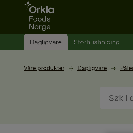
Go to frontpage
Dagligvare
Storhusholding
Våre produkter
Dagligvare
Påle