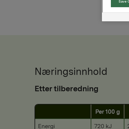
Save 
Næringsinnhold
Etter tilberedning
Per 100 g
Energi
720 kJ