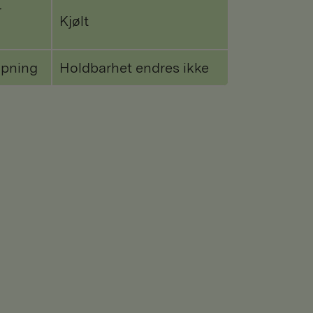
r
Kjølt
åpning
Holdbarhet endres ikke