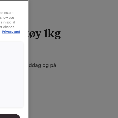
okies are
y show you
 in social
 or change
syltetøy 1kg
r
Privacy and
9010045148
uk, både til middag og på
æm du itte