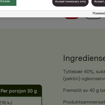
Choices
Accept necessary only
Accept 
1kg
24g
Ingrediens
tyttebær 40%, sukker, vann, fortykningsmiddel
(pektin) ogkonserv
Fremstilt av 40 g bæ
Per porsjon 30 g
Produktsammensetni
216 kJ