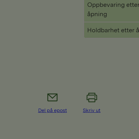
Oppbevaring ette
åpning
Holdbarhet etter 
Del på epost
Skriv ut