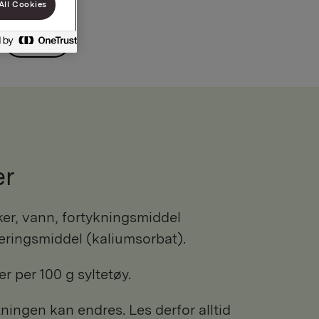
All Cookies
9,5kg
er
eringsmiddel (kaliumsorbat).
r per 100 g syltetøy.
ngen kan endres. Les derfor alltid