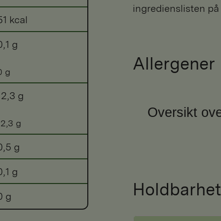
ingredienslisten på
51 kcal
0,1 g
Allergener
0 g
12,3 g
Oversikt ove
12,3 g
0,5 g
0,1 g
Holdbarhet
0 g