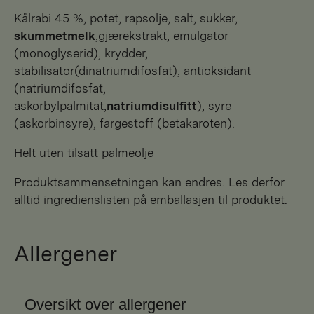
kålrabi 45 %, potet, rapsolje, salt, sukker,
skummetmelk
,gjærekstrakt, emulgator
(monoglyserid), krydder,
stabilisator(dinatriumdifosfat), antioksidant
(natriumdifosfat,
askorbylpalmitat,
natriumdisulfitt
), syre
(askorbinsyre), fargestoff (betakaroten).
Helt uten tilsatt palmeolje
Produktsammensetningen kan endres. Les derfor
alltid ingredienslisten på emballasjen til produktet.
Allergener
Oversikt over allergener