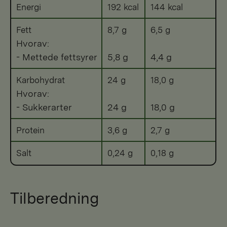
Energi
192 kcal
144 kcal
Fett
8,7 g
6,5 g
Hvorav:
- Mettede fettsyrer
5,8 g
4,4 g
Karbohydrat
24 g
18,0 g
Hvorav:
- Sukkerarter
24 g
18,0 g
Protein
3,6 g
2,7 g
Salt
0,24 g
0,18 g
Tilberedning