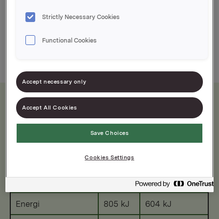
Langformfromasj som gir ca. 15 porsjoner
Strictly Necessary Cookies
Ferdig dessert som er lett å porsjonere
Functional Cookies
Accept necessary only
Accept All Cookies
Næringsinnhold
Save Choices
Etter tilberedning
Cookies Settings
Per 100 g
Per porsjon 75 g
Energi
805 kJ
604 kJ