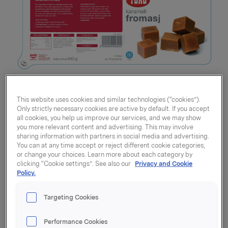
This website uses cookies and similar technologies (“cookies”).
Only strictly necessary cookies are active by default. If you accept
all cookies, you help us improve our services, and we may show
you more relevant content and advertising. This may involve
sharing information with partners in social media and advertising.
You can at any time accept or reject different cookie categories,
or change your choices. Learn more about each category by
clicking “Cookie settings”. See also our
Privacy and Cookie
Policy.
Karamellfromasj 1,5l
Targeting Cookies
Varenummer: 07037610064071
Performance Cookies