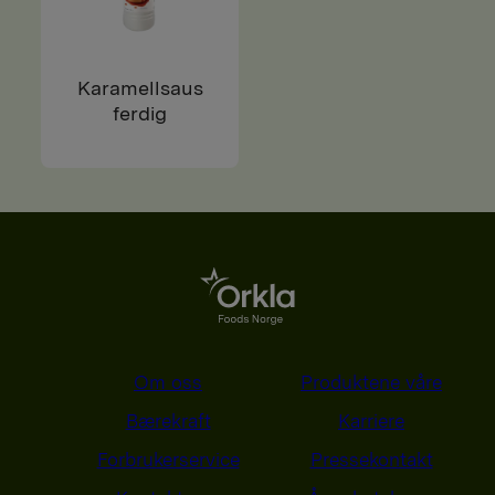
Karamellsaus
ferdig
Om oss
Produktene våre
Bærekraft
Karriere
Forbrukerservice
Pressekontakt