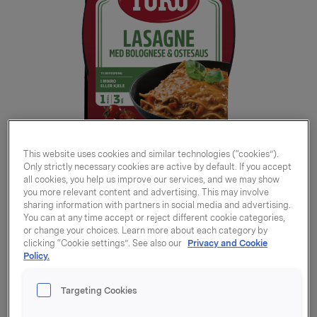
This website uses cookies and similar technologies (“cookies”).
Only strictly necessary cookies are active by default. If you accept
all cookies, you help us improve our services, and we may show
you more relevant content and advertising. This may involve
sharing information with partners in social media and advertising.
You can at any time accept or reject different cookie categories,
or change your choices. Learn more about each category by
clicking “Cookie settings”. See also our
Privacy and Cookie
Policy.
Lovely Lasagne 400g
Targeting Cookies
Varenummer: 07037610155434