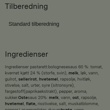
Tilberedning
Standard tilberedning
Ingredienser
Ingredienser pastarett:bolognesesaus 60 %: tomat,
kvernet kjøtt 24 % (storfe, svin),
melk
, løk, vann,
gulrot,
sellerirot
,
hvetemel
, rapsolje, hvitløk,
stivelse, salt, urter, syre (sitronsyre),
fargestoff(paprikaekstrakt), pepper, aroma,
sukker.
Oste
saus 20%:
melk
, vann,
ost
, rapsolje,
hvetemel
,
fløte,
risstivelse, salt, muskatblomme,
pepper.Lasagneplater: durum
hvete
, vann.