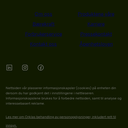
Om oss
Produktene våre
Bærekraft
Karriere
Forbrukerservice
Pressekontakt
Kontakt oss
Åpenhetsloven
Orkla on Twitter
Orkla on instagram
Orkla on Facebook
Nettsiden vår plasserer informasjonskapsler (cookies) på enheten din
dersom du har godkjent det i innstillingene i nettleseren.
Informasjonskapslene brukes for å forbedre nettsiden, samt til analyse og
interessebasert reklame.
Les mer om Orklas behandling av personopplysninger, inkludert rett til
innsyn.