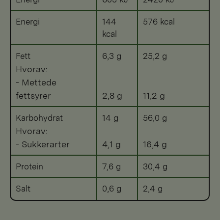
Energi
144
576 kcal
kcal
Fett
6,3 g
25,2 g
Hvorav:
- Mettede
fettsyrer
2,8 g
11,2 g
Karbohydrat
14 g
56,0 g
Hvorav:
- Sukkerarter
4,1 g
16,4 g
Protein
7,6 g
30,4 g
Salt
0,6 g
2,4 g