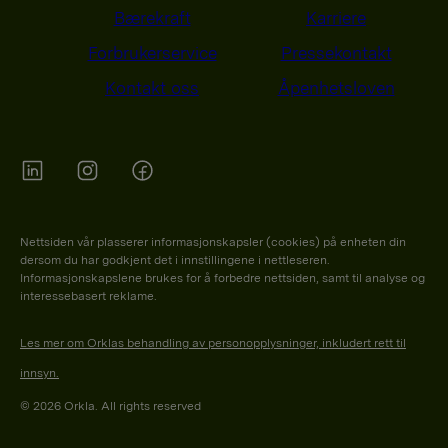
Bærekraft
Karriere
Forbrukerservice
Pressekontakt
Kontakt oss
Åpenhetsloven
Orkla on Twitter
Orkla on instagram
Orkla on Facebook
Nettsiden vår plasserer informasjonskapsler (cookies) på enheten din
dersom du har godkjent det i innstillingene i nettleseren.
Informasjonskapslene brukes for å forbedre nettsiden, samt til analyse og
interessebasert reklame.
Les mer om Orklas behandling av personopplysninger, inkludert rett til
innsyn.
© 2026 Orkla. All rights reserved