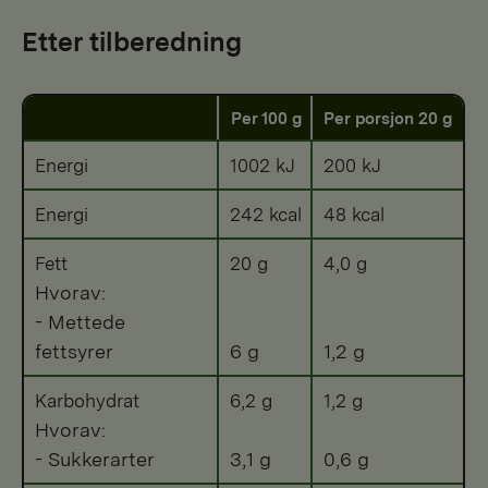
Etter tilberedning
Per 100 g
Per porsjon 20 g
Energi
1002 kJ
200 kJ
Energi
242 kcal
48 kcal
Fett
20 g
4,0 g
Hvorav:
- Mettede
fettsyrer
6 g
1,2 g
Karbohydrat
6,2 g
1,2 g
Hvorav:
- Sukkerarter
3,1 g
0,6 g