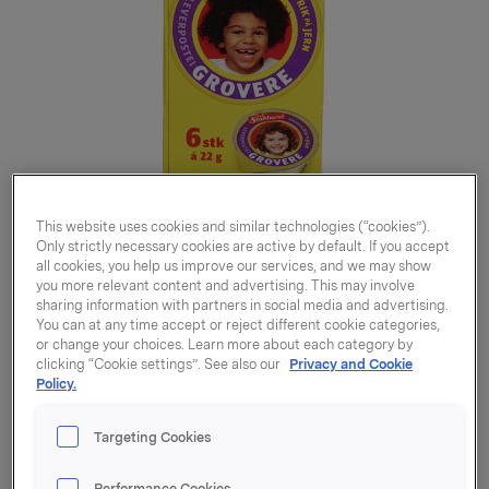
This website uses cookies and similar technologies (“cookies”).
Only strictly necessary cookies are active by default. If you accept
all cookies, you help us improve our services, and we may show
you more relevant content and advertising. This may involve
sharing information with partners in social media and advertising.
You can at any time accept or reject different cookie categories,
or change your choices. Learn more about each category by
clicking “Cookie settings”. See also our
Privacy and Cookie
Leverpostei Grovere
Policy.
porsjon 6pk à 22g
Targeting Cookies
Performance Cookies