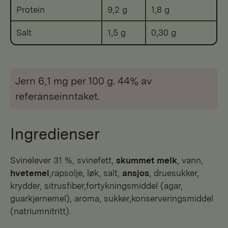
Protein
9,2 g
1,8 g
Salt
1,5 g
0,30 g
Jern 6,1 mg per 100 g. 44% av
referanseinntaket.
Ingredienser
svinelever 31 %, svinefett,
skummet melk
, vann,
hvetemel
,rapsolje, løk, salt,
ansjos
, druesukker,
krydder, sitrusfiber,fortykningsmiddel (agar,
guarkjernemel), aroma, sukker,konserveringsmiddel
(natriumnitritt).