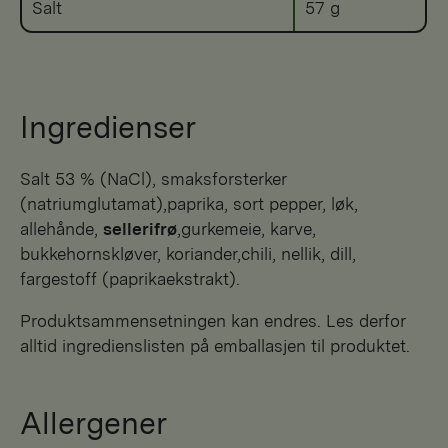
Salt
57 g
Ingredienser
salt 53 % (NaCl), smaksforsterker
(natriumglutamat),paprika, sort pepper, løk,
allehånde,
sellerifrø
,gurkemeie, karve,
bukkehornskløver, koriander,chili, nellik, dill,
fargestoff (paprikaekstrakt).
Produktsammensetningen kan endres. Les derfor
alltid ingredienslisten på emballasjen til produktet.
Allergener