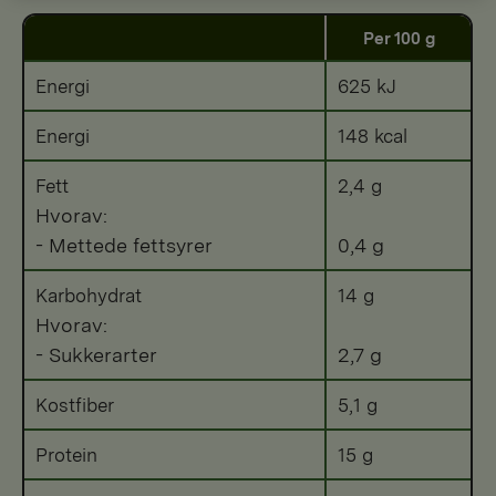
Per 100 g
Energi
625 kJ
Energi
148 kcal
Fett
2,4 g
Hvorav:
- Mettede fettsyrer
0,4 g
Karbohydrat
14 g
Hvorav:
- Sukkerarter
2,7 g
Kostfiber
5,1 g
Protein
15 g