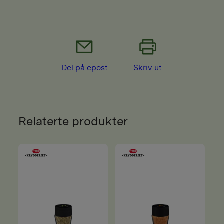
Del på epost
Skriv ut
Relaterte produkter