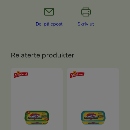
Del på epost
Skriv ut
Relaterte produkter