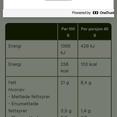
Etter tilberedning
Per 100
Per porsjon 40
g
g
Energi
1069
428 kJ
kJ
Energi
258
103 kcal
kcal
Fett
21 g
8,4 g
Hvorav:
- Mettede fettsyrer
- Enumettede
fettsyrer
3,5 g
1,4 g