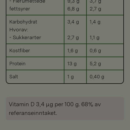
- Flerumettede
9,3 g
3,7 g
fettsyrer
6,8 g
2,7 g
Karbohydrat
3,4 g
1,4 g
Hvorav:
- Sukkerarter
2,7 g
1,1 g
Kostfiber
1,6 g
0,6 g
Protein
13 g
5,2 g
Salt
1 g
0,40 g
Vitamin D 3,4 μg per 100 g. 68% av
referanseinntaket.