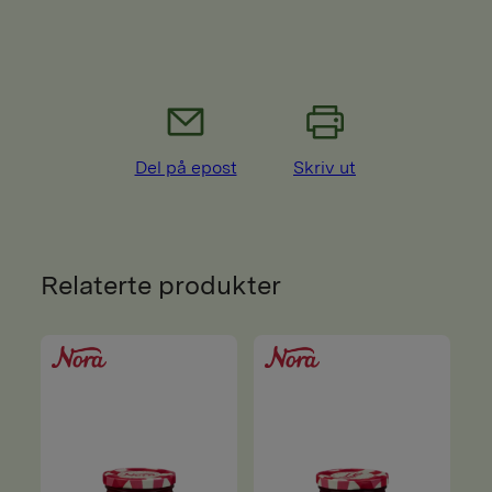
Del på epost
Skriv ut
Relaterte produkter