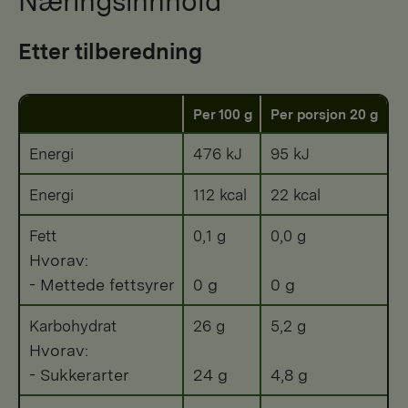
Næringsinnhold
Etter tilberedning
Per 100 g
Per porsjon 20 g
Energi
476 kJ
95 kJ
Energi
112 kcal
22 kcal
Fett
0,1 g
0,0 g
Hvorav:
- Mettede fettsyrer
0 g
0 g
Karbohydrat
26 g
5,2 g
Hvorav:
- Sukkerarter
24 g
4,8 g