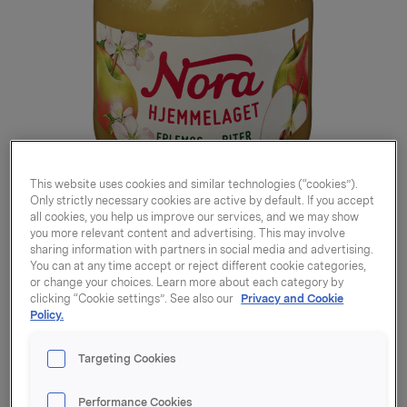
This website uses cookies and similar technologies (“cookies”).
Only strictly necessary cookies are active by default. If you accept
all cookies, you help us improve our services, and we may show
you more relevant content and advertising. This may involve
sharing information with partners in social media and advertising.
You can at any time accept or reject different cookie categories,
or change your choices. Learn more about each category by
clicking “Cookie settings”. See also our
Privacy and Cookie
Eplemos med biter
Policy.
Hjemmelaget 380g
Targeting Cookies
Performance Cookies