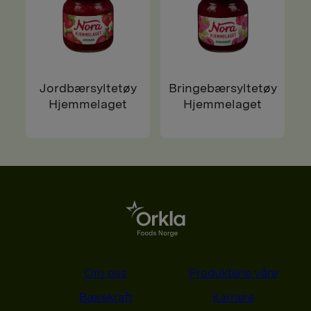
Jordbærsyltetøy
Bringebærsyltetøy
Hjemmelaget
Hjemmelaget
Om oss
Produktene våre
Bærekraft
Karriere