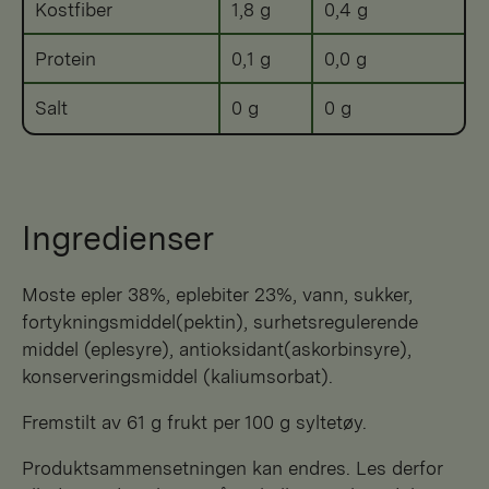
Kostfiber
1,8 g
0,4 g
Protein
0,1 g
0,0 g
Salt
0 g
0 g
Ingredienser
moste epler 38%, eplebiter 23%, vann, sukker,
fortykningsmiddel(pektin), surhetsregulerende
middel (eplesyre), antioksidant(askorbinsyre),
konserveringsmiddel (kaliumsorbat).
Fremstilt av 61 g frukt per 100 g syltetøy.
Produktsammensetningen kan endres. Les derfor