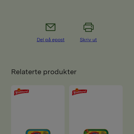
Del på epost
Skriv ut
Relaterte produkter