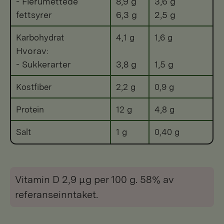
- Flerumettede
8,9 g
3,6 g
fettsyrer
6,3 g
2,5 g
Karbohydrat
4,1 g
1,6 g
Hvorav:
- Sukkerarter
3,8 g
1,5 g
Kostfiber
2,2 g
0,9 g
Protein
12 g
4,8 g
Salt
1 g
0,40 g
Vitamin D 2,9 μg per 100 g. 58% av
referanseinntaket.