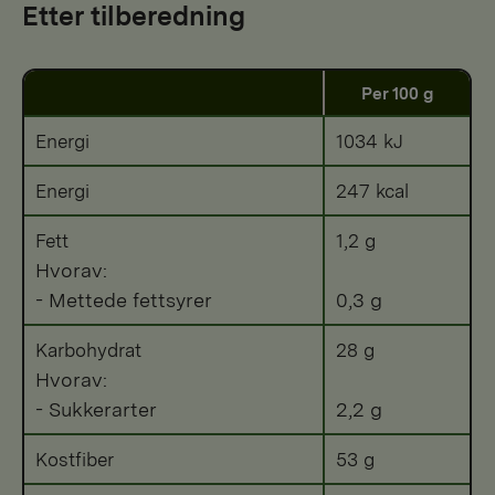
Etter tilberedning
Per 100 g
Energi
1034 kJ
Energi
247 kcal
Fett
1,2 g
Hvorav:
- Mettede fettsyrer
0,3 g
Karbohydrat
28 g
Hvorav:
- Sukkerarter
2,2 g
Kostfiber
53 g