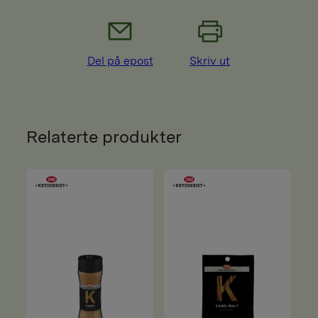
Del på epost
Skriv ut
Relaterte produkter