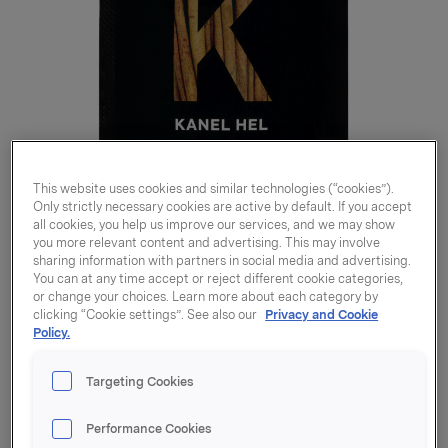
This website uses cookies and similar technologies (“cookies”).
Only strictly necessary cookies are active by default. If you accept
all cookies, you help us improve our services, and we may show
you more relevant content and advertising. This may involve
sharing information with partners in social media and advertising.
You can at any time accept or reject different cookie categories,
or change your choices. Learn more about each category by
clicking “Cookie settings”. See also our
Privacy and Cookie
Kanel hel 10g
Policy.
Targeting Cookies
Varenummer: 07045516190572
Performance Cookies
Kanel kommer fra eviggrønne trær som tilhører