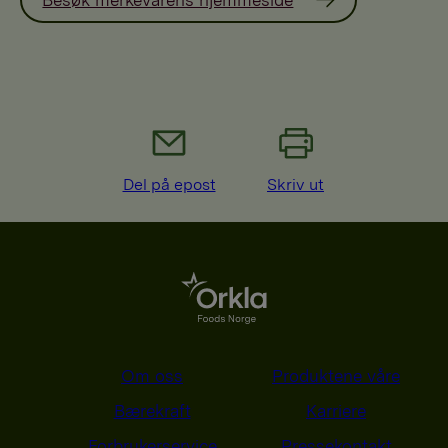
Del på epost
Skriv ut
Om oss
Produktene våre
Bærekraft
Karriere
Forbrukerservice
Pressekontakt