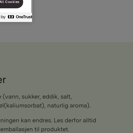
All Cookies
er
l(kaliumsorbat), naturlig aroma).
ngen kan endres. Les derfor alltid
 emballasjen til produktet.