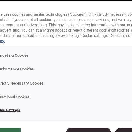
e uses cookies and similar technologies (“cookies”). Only strictly necessary co
efault. If you accept all cookies, you help us improve our services, and we ma
nt content and advertising. This may involve sharing information with partners
dvertising. You can at any time accept or reject different cookie categories,
Rødbeter
es. Learn more about each category by clicking “Cookie settings”. See also ou
cy.
argeting Cookies
Varenummer: 000
erformance Cookies
Nettovekt 3,0 kg, d
trictly Necessary Cookies
Klassiske rødbeter i
unctional Cookies
Når kun det beste 
es Settings