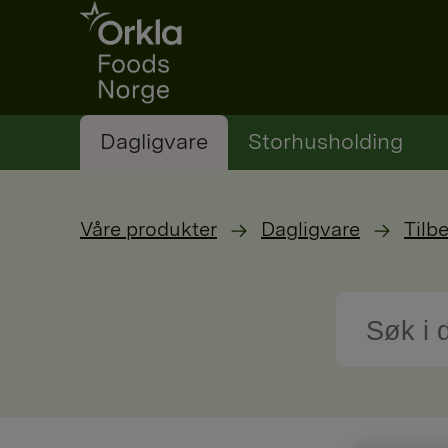
Go to frontpage
Dagligvare
Storhusholding
Våre produkter
Dagligvare
Tilb