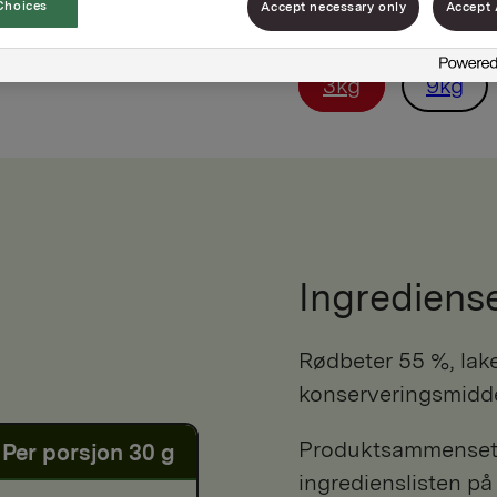
Choices
Accept necessary only
Accept 
3kg
9kg
Ingrediens
rødbeter 55 %, lake (vann, sukker, eddik, salt,
konserveringsmidde
Produktsammensetni
Per porsjon 30 g
ingredienslisten på