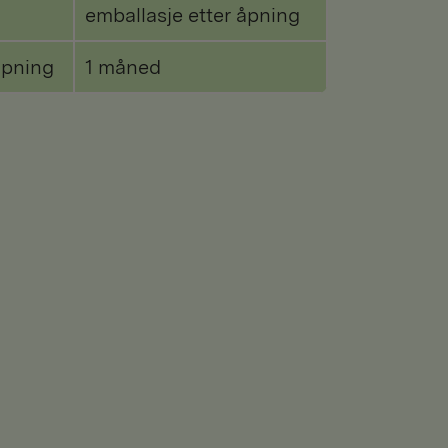
emballasje etter åpning
åpning
1 måned