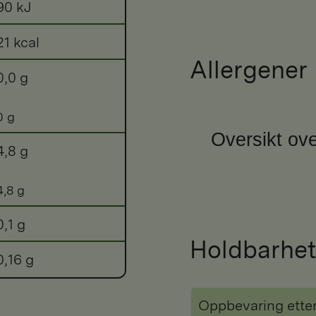
90 kJ
21 kcal
Allergener
0,0 g
0 g
Oversikt ove
4,8 g
4,8 g
0,1 g
Holdbarhet
0,16 g
Oppbevaring ette