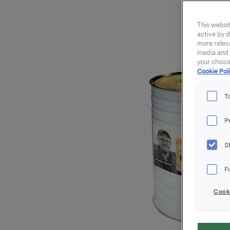
This websit
active by d
more releva
media and a
your choic
Cookie Poli
T
P
S
F
Cooki