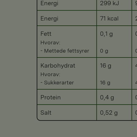
Energi
299 kJ
Energi
71 kcal
Fett
0,1 g
Hvorav:
- Mettede fettsyrer
0 g
Karbohydrat
16 g
Hvorav:
- Sukkerarter
16 g
Protein
0,4 g
Salt
0,52 g