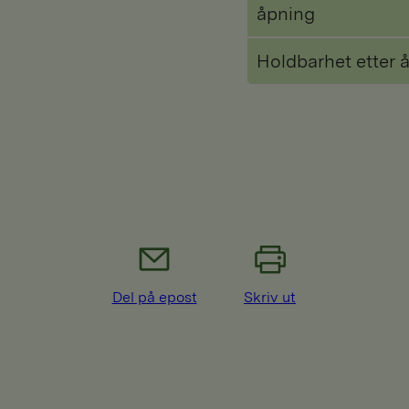
åpning
Holdbarhet etter 
Del på epost
Skriv ut