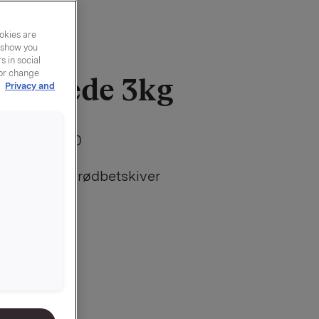
okies are
y show you
 in social
 or change
 skivede 3kg
r
Privacy and
00000000000
erav 1,65 kg rødbetskiver
 skiver
er godt nok