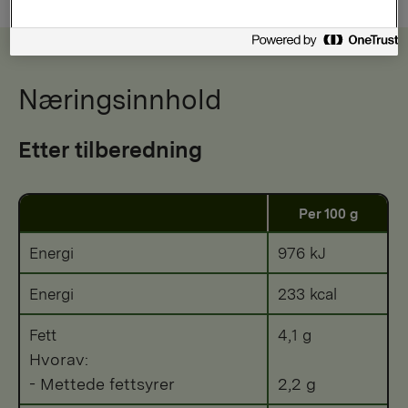
Næringsinnhold
Etter tilberedning
Per 100 g
Energi
976 kJ
Energi
233 kcal
Fett
4,1 g
Hvorav:
- Mettede fettsyrer
2,2 g