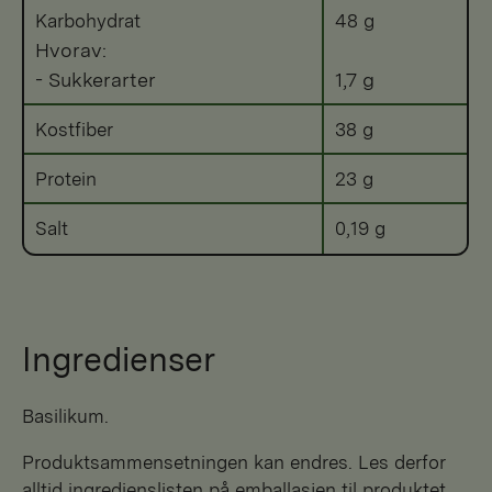
Karbohydrat
48 g
Hvorav:
- Sukkerarter
1,7 g
Kostfiber
38 g
Protein
23 g
Salt
0,19 g
Ingredienser
basilikum.
Produktsammensetningen kan endres. Les derfor
alltid ingredienslisten på emballasjen til produktet.