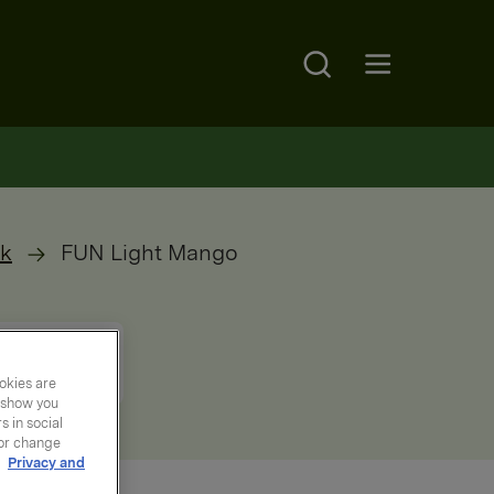
Search
Open main menu
kk
FUN Light Mango
okies are
y show you
 in social
 or change
r
Privacy and