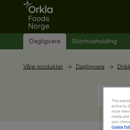
Go to frontpage
Dagligvare
Storhusholding
Våre produkter
Dagligvare
Drik
This websit
active by d
more releva
media and a
your choic
Cookie Poli