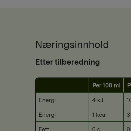
Næringsinnhold
Etter tilberedning
Per 100 ml
P
Energi
4 kJ
1
Energi
1 kcal
3
Fett
0 g
0