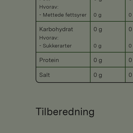
Hvorav:
- Mettede fettsyrer
0 g
0
Karbohydrat
0 g
0
Hvorav:
- Sukkerarter
0 g
0
Protein
0 g
0
Salt
0 g
0
Tilberedning