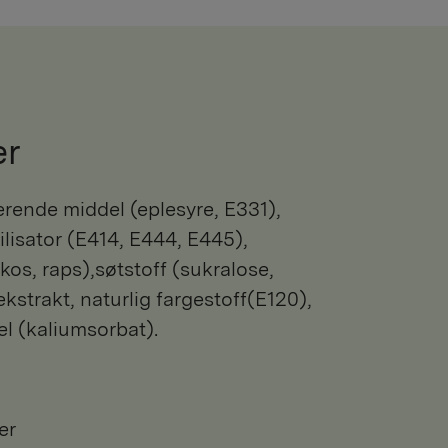
er
ilisator (E414, E444, E445),
kos, raps),søtstoff (sukralose,
ekstrakt, naturlig fargestoff(E120),
l (kaliumsorbat).
er