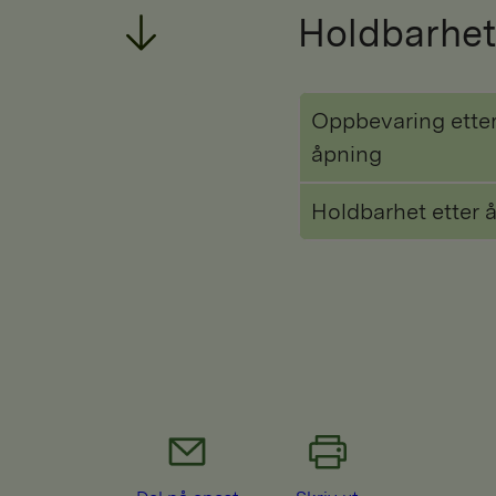
Holdbarhet
Oppbevaring ette
åpning
Holdbarhet etter 