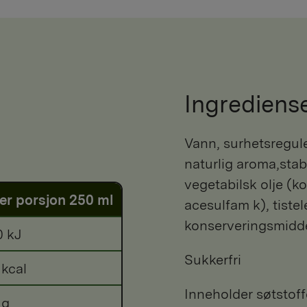
Ingrediens
Vann, surhetsregulerende middel (eplesyre, E331),
naturlig aroma,stab
vegetabilsk olje (ko
er porsjon 250 ml
acesulfam k), tistel
konserveringsmidde
0 kJ
Sukkerfri
 kcal
Inneholder søtstoff
 g