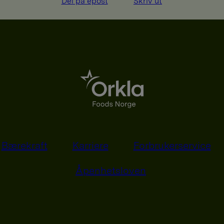
Del på epost
Skriv ut
Bærekraft
Karriere
Forbrukerservice
Åpenhetsloven