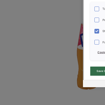
T
P
S
F
Cooki
Save 