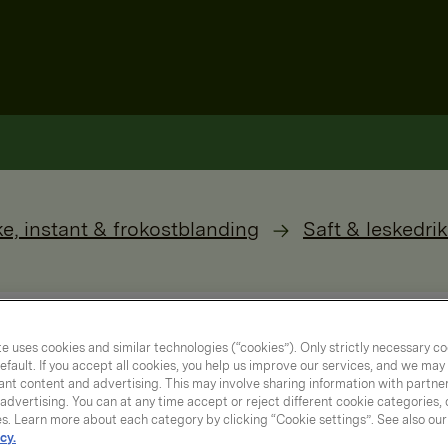
ke, instant & frokostblanding
Saft & leskedri
e uses cookies and similar technologies (“cookies”). Only strictly necessary co
efault. If you accept all cookies, you help us improve our services, and we ma
nt content and advertising. This may involve sharing information with partners
dvertising. You can at any time accept or reject different cookie categories,
es. Learn more about each category by clicking “Cookie settings”. See also ou
cy.