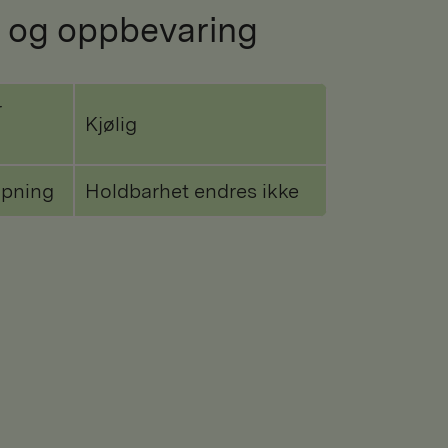
 og oppbevaring
r
Kjølig
åpning
Holdbarhet endres ikke