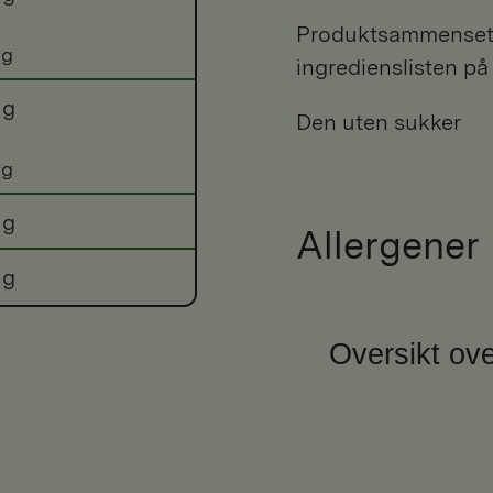
Produktsammensetni
 g
ingredienslisten på
 g
Den uten sukker
 g
 g
Allergener
 g
Oversikt ove