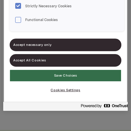
Strictly Necessary Cookies
Varenummer: 07039010613224
Functional Cookies
FUN Light Slush Tropisk Ananas er en limited
edition-saft fra det nye Slush-konseptet til FUN
Light. Nå kan du slukke tørsten og søtsuget med
Accept necessary only
smaken av slush-favoritten Ananas! Selvfølgelig
helt uten sukker.
Accept All Cookies
Bring out the FUN in water
Save Choices
Cookies Settings