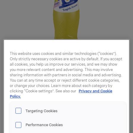
This website uses cookies and similar technologies (“cookies”).
Only strictly necessary cookies are active by default. If you accept
all cookies, you help us improve our services, and we may show
you more relevant content and advertising. This may involve
sharing information with partners in social media and advertising.
You can at any time accept or reject different cookie categories,
or change your choices. Learn more about each category by
clicking “Cookie settings”. See also our
Privacy and Cookie
Policy.
Targeting Cookies
FUN Light Slush
Performance Cookies
Tropisk Ananas 0,8l