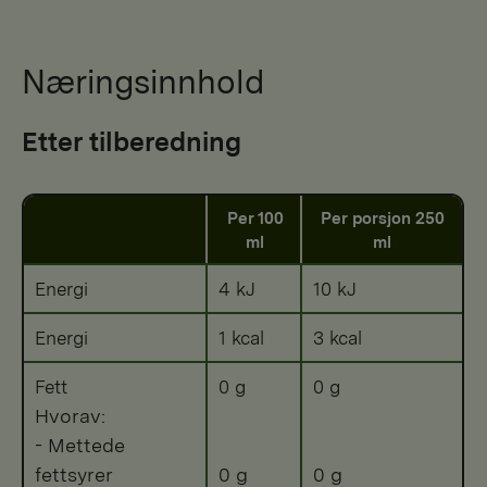
Næringsinnhold
Etter tilberedning
Per 100
Per porsjon 250
ml
ml
Energi
4 kJ
10 kJ
Energi
1 kcal
3 kcal
Fett
0 g
0 g
Hvorav:
- Mettede
fettsyrer
0 g
0 g