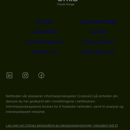
Om oss
Produktene våre
Bærekraft
Karriere
Forbrukerservice
Pressekontakt
Kontakt oss
Åpenhetsloven
Orkla on Twitter
Orkla on instagram
Orkla on Facebook
Nettsiden vår plasserer informasjonskapsler (cookies) på enheten din
dersom du har godkjent det i innstillingene i nettleseren.
Informasjonskapslene brukes for å forbedre nettsiden, samt til analyse og
interessebasert reklame.
Les mer om Orklas behandling av personopplysninger, inkludert rett til