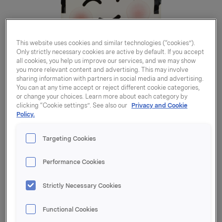
This website uses cookies and similar technologies (“cookies”).
Only strictly necessary cookies are active by default. If you accept
all cookies, you help us improve our services, and we may show
you more relevant content and advertising. This may involve
sharing information with partners in social media and advertising.
You can at any time accept or reject different cookie categories,
or change your choices. Learn more about each category by
clicking “Cookie settings”. See also our
Privacy and Cookie
Policy.
Targeting Cookies
Performance Cookies
Mr. Lee nudler
Strictly Necessary Cookies
m/Kjøttsmak 85g
Functional Cookies