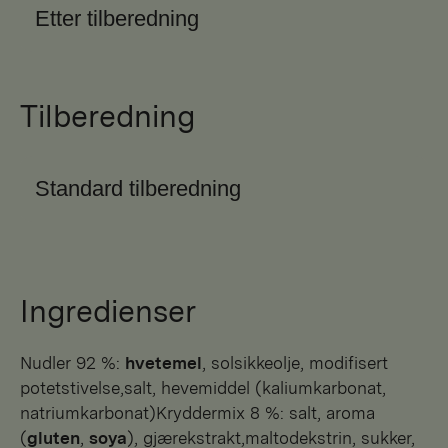
Etter tilberedning
Tilberedning
Standard tilberedning
Ingredienser
Nudler 92 %:
hvetemel
, solsikkeolje, modifisert
potetstivelse,salt, hevemiddel (kaliumkarbonat,
natriumkarbonat)Kryddermix 8 %: salt, aroma
(
gluten
,
soya
), gjærekstrakt,maltodekstrin, sukker,