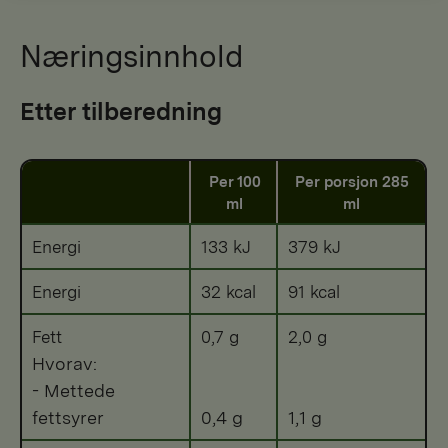
Næringsinnhold
Etter tilberedning
Per 100
Per porsjon 285
ml
ml
Energi
133 kJ
379 kJ
Energi
32 kcal
91 kcal
Fett
0,7 g
2,0 g
Hvorav:
- Mettede
fettsyrer
0,4 g
1,1 g