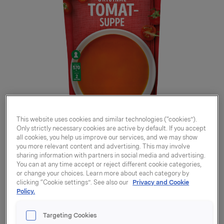
This website uses cookies and similar technologies (“cookies”).
Only strictly necessary cookies are active by default. If you accept
all cookies, you help us improve our services, and we may show
you more relevant content and advertising. This may involve
sharing information with partners in social media and advertising.
You can at any time accept or reject different cookie categories,
or change your choices. Learn more about each category by
Tomatsuppe Fiks Ferdig
clicking “Cookie settings”. See also our
Privacy and Cookie
Policy.
570ml
Targeting Cookies