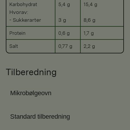
Karbohydrat
5,4 g
15,4 g
Hvorav:
- Sukkerarter
3 g
8,6 g
Protein
0,6 g
1,7 g
Salt
0,77 g
2,2 g
Tilberedning
Mikrobølgeovn
Standard tilberedning