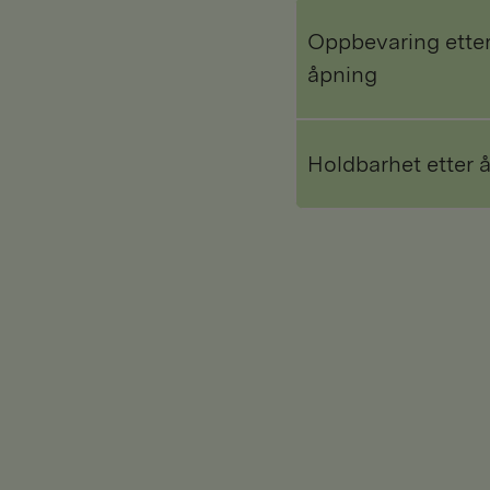
Oppbevaring ette
åpning
Holdbarhet etter 