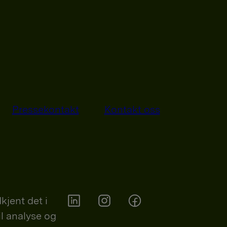
Pressekontakt
Kontakt oss
kjent det i
il analyse og
Orkla on Twitter
Orkla on instagram
Orkla on Facebook