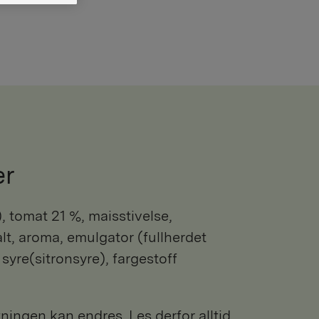
er
s), tomat 21 %, maisstivelse,
alt, aroma, emulgator (fullherdet
, syre(sitronsyre), fargestoff
ngen kan endres. Les derfor alltid