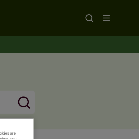
Search
Open main menu
okies are
y show you