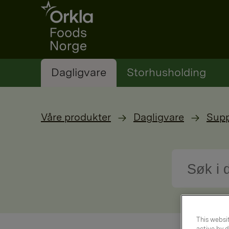
Go to frontpage
Dagligvare
Storhusholding
Våre produkter
Dagligvare
Supp
This websit
active by d