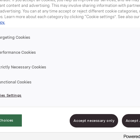
nt content and advertising. This may involve sharing information with partners
dvertising. You can at any time accept or reject different cookie categories,
es. Learn more about each category by clicking “Cookie settings”. See also ou
cy.
argeting Cookies
Tomatsup
erformance Cookies
trictly Necessary Cookies
Varenummer: 0703
unctional Cookies
Den klassiske toma
hele Norges favorit
es Settings
Tilsett garnityr ett
Choices
Accept necessary only
Accept 