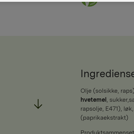
Ingrediens
olje (solsikke, rap
hvetemel
, sukker,s
rapsolje, E471), løk
(paprikaekstrakt)
Produktsammensetni