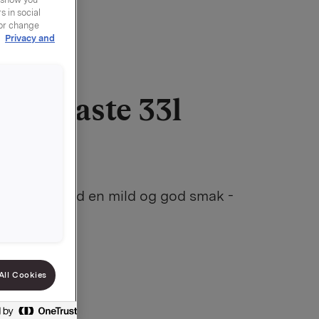
 in social
 or change
r
Privacy and
pe paste 33l
9010581127
tsuppen med en mild og god smak -
t!
er eget ønske
All Cookies