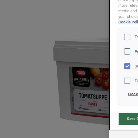
more releva
media and a
your choic
Cookie Poli
T
P
S
F
Cooki
Save 