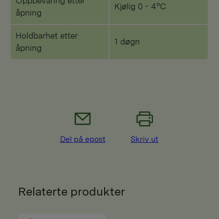
Oppbevaring etter
Kjølig 0 - 4°C
åpning
Holdbarhet etter
1 døgn
åpning
Del på epost
Skriv ut
Relaterte produkter