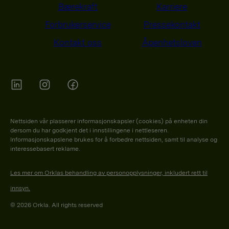
Bærekraft
Karriere
Forbrukerservice
Pressekontakt
Kontakt oss
Åpenhetsloven
Orkla on Twitter
Orkla on instagram
Orkla on Facebook
Nettsiden vår plasserer informasjonskapsler (cookies) på enheten din
dersom du har godkjent det i innstillingene i nettleseren.
Informasjonskapslene brukes for å forbedre nettsiden, samt til analyse og
interessebasert reklame.
Les mer om Orklas behandling av personopplysninger, inkludert rett til
innsyn.
© 2026 Orkla. All rights reserved