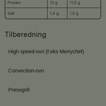
Protein
10 g
11,0 g
Salt
1,4 g
1,5 g
Tilberedning
High speed-ovn (f.eks Merrychef)
Convection-ovn
Pressgrill