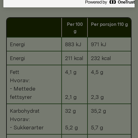
Etter tilberedning
Per 100
Per porsjon 110 g
g
Energi
883 kJ
971 kJ
Energi
211 kcal
232 kcal
Fett
4,1 g
4,5 g
Hvorav:
- Mettede
fettsyrer
2,1 g
2,3 g
Karbohydrat
32 g
35,2 g
Hvorav:
- Sukkerarter
5,2 g
5,7 g