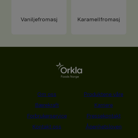
Vaniljefromasj
Karamellfromasj
Om oss
Produktene våre
Bærekraft
Karriere
Forbrukerservice
Pressekontakt
Kontakt oss
Åpenhetsloven