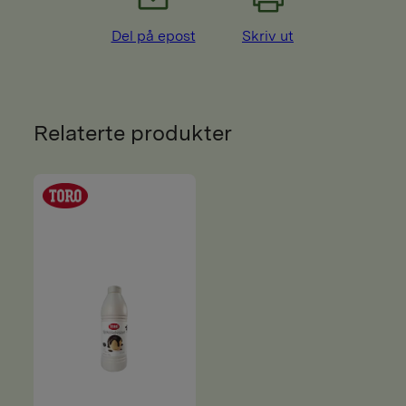
Del på epost
Skriv ut
Relaterte produkter