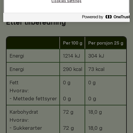
Cookies Settings
Næringsinnhold
Etter tilberedning
Per 100 g
Per porsjon 25 g
Energi
1214 kJ
304 kJ
Energi
290 kcal
73 kcal
Fett
0 g
0 g
Hvorav:
- Mettede fettsyrer
0 g
0 g
Karbohydrat
72 g
18,0 g
Hvorav:
- Sukkerarter
72 g
18,0 g