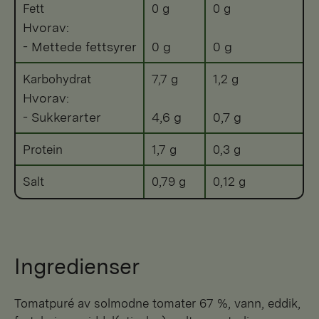
Fett
0 g
0 g
Hvorav:
- Mettede fettsyrer
0 g
0 g
Karbohydrat
7,7 g
1,2 g
Hvorav:
- Sukkerarter
4,6 g
0,7 g
Protein
1,7 g
0,3 g
Salt
0,79 g
0,12 g
Ingredienser
tomatpuré av solmodne tomater 67 %, vann, eddik,