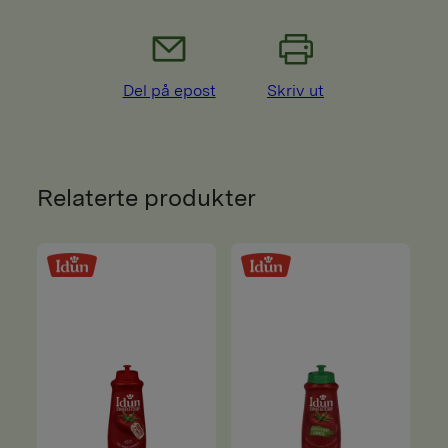
Del på epost
Skriv ut
Relaterte produkter