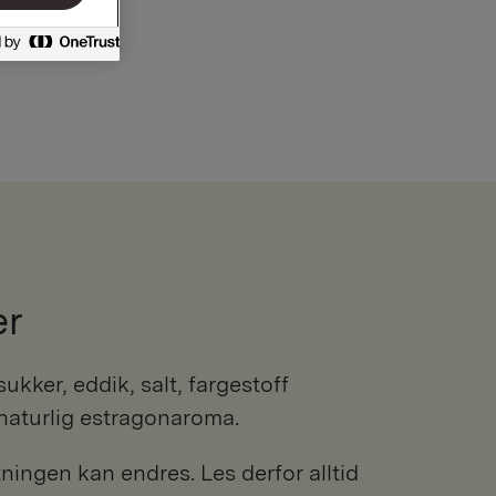
er
 sukker, eddik, salt, fargestoff
naturlig estragonaroma.
ngen kan endres. Les derfor alltid