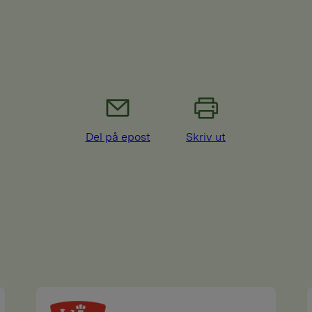
Del på epost
Skriv ut