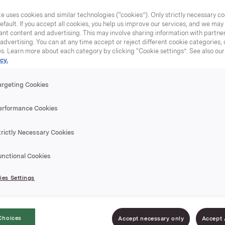
e uses cookies and similar technologies (“cookies”). Only strictly necessary co
efault. If you accept all cookies, you help us improve our services, and we ma
nt content and advertising. This may involve sharing information with partners
dvertising. You can at any time accept or reject different cookie categories,
es. Learn more about each category by clicking “Cookie settings”. See also ou
cy.
Sterk se
argeting Cookies
Glass med 250 g mil
erformance Cookies
EPD-nr. 2132
trictly Necessary Cookies
Grovmalte sennepsf
unctional Cookies
gjør denne sennepen
es Settings
sennepskjennere som
marinader og sauser 
Choices
Accept necessary only
Accept 