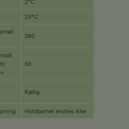
2°C
25°C
antall
360
ntall
til
50
en
r
Kjølig
åpning
Holdbarhet endres ikke