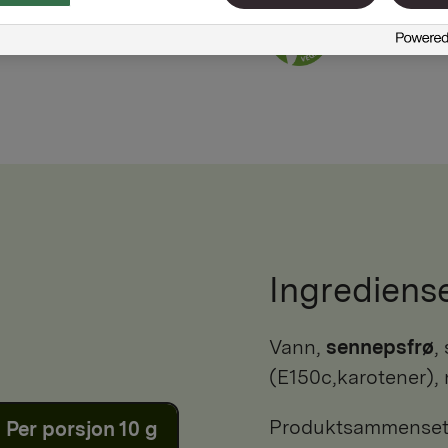
Ingrediens
vann,
sennepsfrø
,
(E150c,karotener), 
Produktsammensetni
Per porsjon 10 g