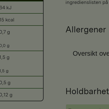
ingredienslisten på
64 kJ
15 kcal
Allergener
0,7 g
0,0 g
Oversikt ove
1,5 g
1,5 g
0,5 g
Holdbarhet
0,12 g