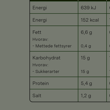
Energi
639 kJ
Energi
152 kcal
Fett
6,6 g
Hvorav:
- Mettede fettsyrer
0,4 g
Karbohydrat
15 g
Hvorav:
- Sukkerarter
15 g
Protein
5,4 g
Salt
1,2 g