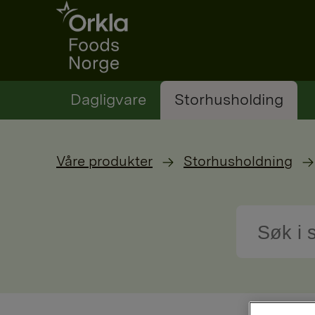
Go to frontpage
Dagligvare
Storhusholding
Våre produkter
Storhusholdning