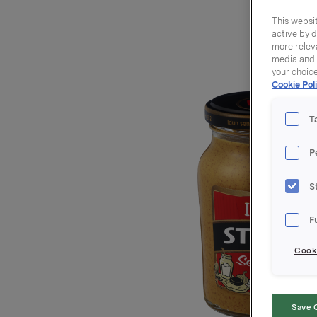
This websit
active by d
more releva
media and a
your choic
Cookie Poli
T
P
S
F
Cooki
Save 