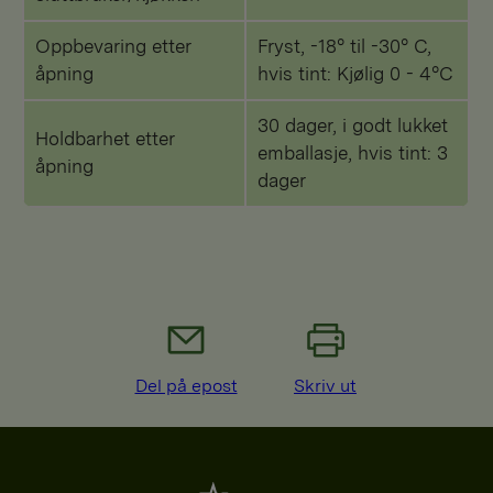
Oppbevaring etter
Fryst, -18° til -30° C,
åpning
hvis tint: Kjølig 0 - 4°C
30 dager, i godt lukket
Holdbarhet etter
emballasje, hvis tint: 3
åpning
dager
Del på epost
Skriv ut