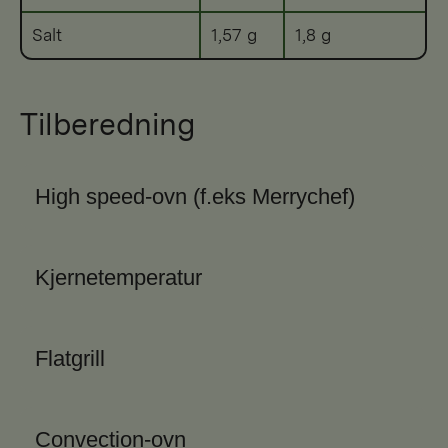
Salt
1,57 g
1,8 g
Tilberedning
High speed-ovn (f.eks Merrychef)
Kjernetemperatur
Flatgrill
Convection-ovn