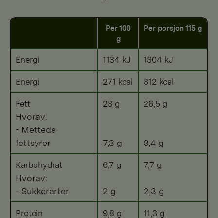
Per 100
Per porsjon 115 g
g
Energi
1134 kJ
1304 kJ
Energi
271 kcal
312 kcal
Fett
23 g
26,5 g
Hvorav:
- Mettede
fettsyrer
7,3 g
8,4 g
Karbohydrat
6,7 g
7,7 g
Hvorav:
- Sukkerarter
2 g
2,3 g
Protein
9,8 g
11,3 g