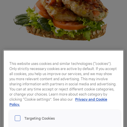
This website uses cookies and similar technologies (“cookies”).
Only strictly necessary cookies are active by default. If you accept
all cookies, you help us improve our services, and we may show
you more relevant content and advertising. This may involve
sharing information with partners in social media and advertising.
You can at any time accept or reject different cookie categories,
or change your choices. Learn more about each category by
clicking “Cookie settings”. See also our
Privacy and Cookie
Lunsjkake 115g
Policy.
Krt à 4,8 kg, 42 stk
Targeting Cookies
Porsjoner per F-pak: 42