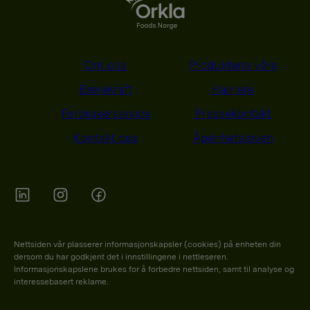
Om oss
Produktene våre
Bærekraft
Karriere
Forbrukerservice
Pressekontakt
Kontakt oss
Åpenhetsloven
Orkla on Twitter
Orkla on instagram
Orkla on Facebook
Nettsiden vår plasserer informasjonskapsler (cookies) på enheten din
dersom du har godkjent det i innstillingene i nettleseren.
Informasjonskapslene brukes for å forbedre nettsiden, samt til analyse og
interessebasert reklame.