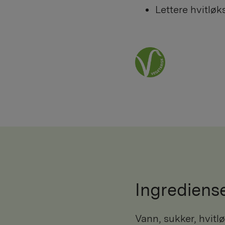
Lettere hvitløk
Ingrediens
vann, sukker, hvitløk (3 %), hakkede agurker,