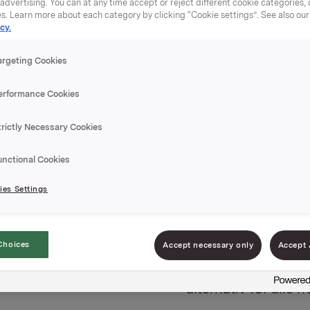
dvertising. You can at any time accept or reject different cookie categories,
es. Learn more about each category by clicking “Cookie settings”. See also ou
cy.
argeting Cookies
erformance Cookies
Hvitløks
trictly Necessary Cookies
3% FETT
unctional Cookies
es Settings
6 stk à 252g
EPD-nr. 4658
Choices
Accept necessary only
Accept 
Idun Hvitløksdress
alternativ for alle h