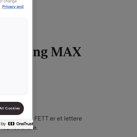
 or change
r
Privacy and
dressing MAX
 252g
316
All Cookies
ing MAX 3% FETT er et lettere
vitløkselskere.