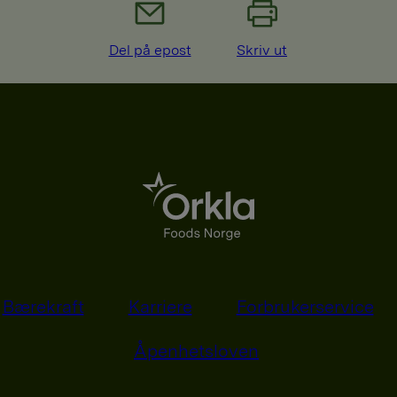
Del på epost
Skriv ut
Bærekraft
Karriere
Forbrukerservice
Åpenhetsloven