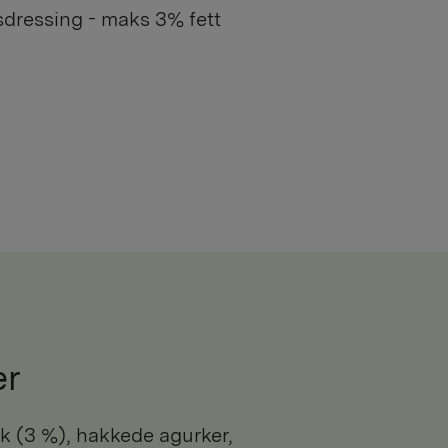
sdressing - maks 3% fett
er