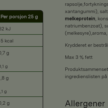
rapsolje,fortykning
xantangummi), salt, 
Per porsjon 25 g
melkeprotein
, kon
natriumbenzoat), s
62 kJ
(melkesyre),aroma, 
15 kcal
Krydderet er bestrå
0,7 g
Max 3 % fett
0,1 g
Produktsammensetni
ingredienslisten på
1,8 g
1,1 g
Allergener
0,2 g