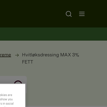
Search
Open main menu
reme
Hvitløksdressing MAX 3%
FETT
okies are
y show you
 in social