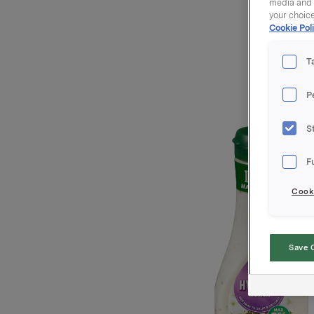
media and a
your choic
Cookie Poli
T
P
S
F
Cooki
Save 