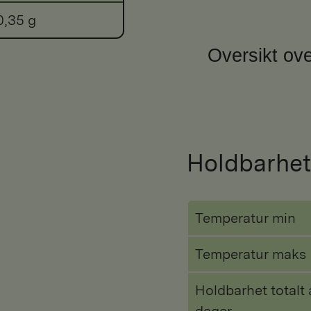
0,35 g
Oversikt ove
Holdbarhet
Temperatur min
Temperatur maks
Holdbarhet totalt 