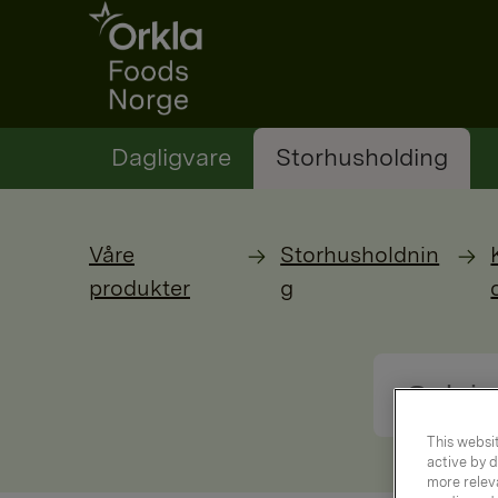
Go to frontpage
Dagligvare
Storhusholding
Våre
Storhusholdnin
produkter
g
This websit
active by d
more releva