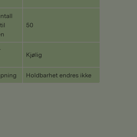
ntall
til
50
en
r
Kjølig
åpning
Holdbarhet endres ikke