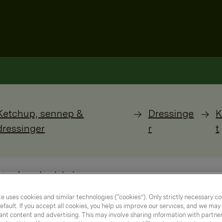
Ketchup, sennep &
Dressinge
K
dressinger
r
t
e uses cookies and similar technologies (“cookies”). Only strictly necessary co
efault. If you accept all cookies, you help us improve our services, and we ma
nt content and advertising. This may involve sharing information with partners