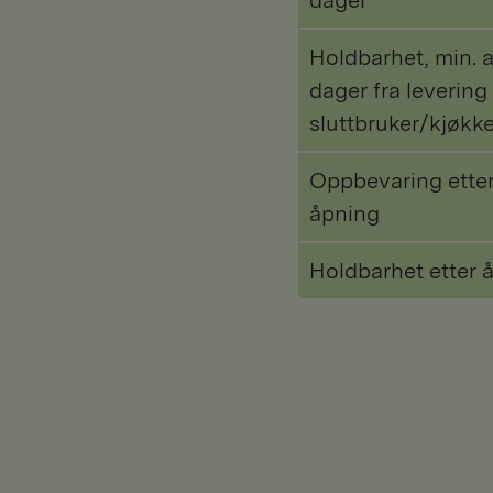
dager
Holdbarhet, min. a
dager fra levering 
sluttbruker/kjøkk
Oppbevaring ette
åpning
Holdbarhet etter 