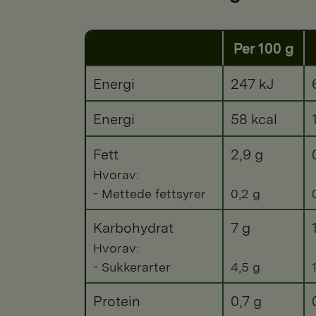
Per 100 g
Energi
247 kJ
Energi
58 kcal
Fett
2,9 g
Hvorav:
- Mettede fettsyrer
0,2 g
Karbohydrat
7 g
Hvorav:
- Sukkerarter
4,5 g
Protein
0,7 g