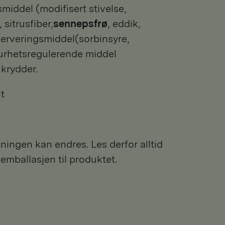
smiddel (modifisert stivelse,
sitrusfiber,
sennepsfrø
, eddik,
serveringsmiddel(sorbinsyre,
urhetsregulerende middel
krydder.
lt
ngen kan endres. Les derfor alltid
 emballasjen til produktet.