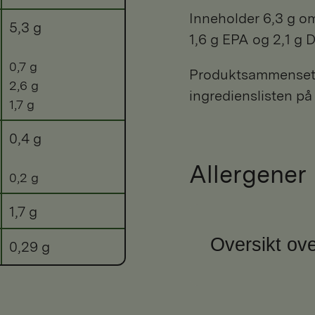
Inneholder 6,3 g om
5,3 g
1,6 g EPA og 2,1 g 
0,7 g
Produktsammensetni
2,6 g
ingredienslisten på
1,7 g
0,4 g
Allergener
0,2 g
1,7 g
Oversikt ove
0,29 g