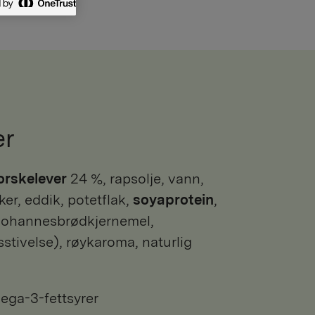
er
orskelever
24 %, rapsolje, vann,
ker, eddik, potetflak,
soyaprotein
,
(johannesbrødkjernemel,
stivelse), røykaroma, naturlig
ega-3-fettsyrer