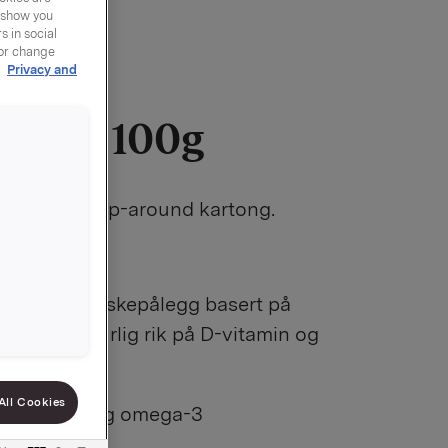
y show you
 in social
 or change
r
Privacy and
ostei 100g
kser i en wrap-around kartong.
15
 smørbart fiskepålegg basert på
elever. Naturlig rik på D-vitamin og
All Cookies
å D-vitamin og omega-3