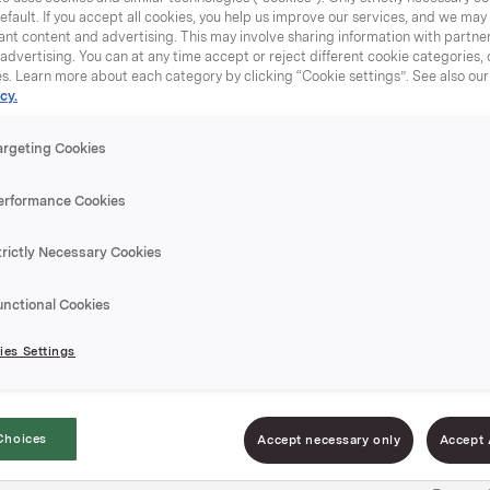
efault. If you accept all cookies, you help us improve our services, and we ma
nt content and advertising. This may involve sharing information with partners
dvertising. You can at any time accept or reject different cookie categories,
es. Learn more about each category by clicking “Cookie settings”. See also ou
cy.
Svolværp
argeting Cookies
erformance Cookies
18 bokser, 2 x 9 bo
trictly Necessary Cookies
EPD-nr. 10044
unctional Cookies
Svolværpostei er et
es Settings
torskerogn og torsk
omega-3.
Choices
Accept necessary only
Accept 
Naturlig rik p