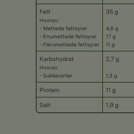
Fett
35 g
Hvorav:
- Mettede fettsyrer
4,6 g
- Enumettede fettsyrer
17 g
- Flerumettede fettsyrer
11 g
Karbohydrat
2,7 g
Hvorav:
- Sukkerarter
1,3 g
Protein
11 g
Salt
1,9 g