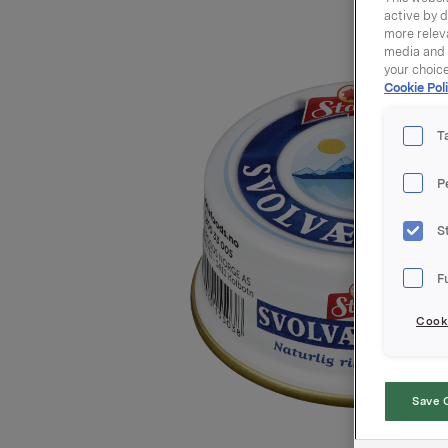
active by d
more releva
media and a
your choic
Cookie Poli
T
P
S
F
Cooki
Save 