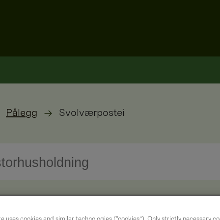
Pålegg
Svolværpostei
e uses cookies and similar technologies (“cookies”). Only strictly necessary co