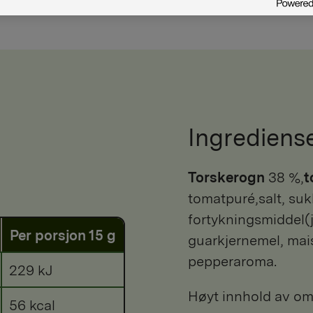
Ingrediens
torskerogn
38 %,
t
tomatpuré,salt, suk
fortykningsmiddel
Per porsjon 15 g
guarkjernemel, mais
pepperaroma.
229 kJ
Høyt innhold av om
56 kcal