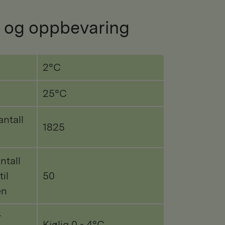
 og oppbevaring
2°C
25°C
antall
1825
ntall
til
50
en
r
Kjølig 0 - 4°C