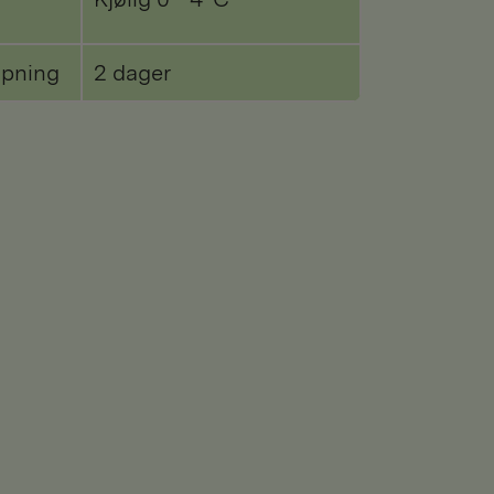
åpning
2 dager