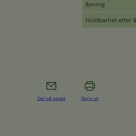
åpning
Holdbarhet etter 
Del på epost
Skriv ut