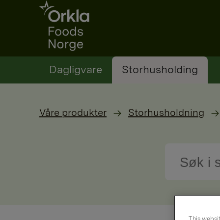
Go to frontpage
Dagligvare
Storhusholding
Våre produkter
Storhusholdning
This websit