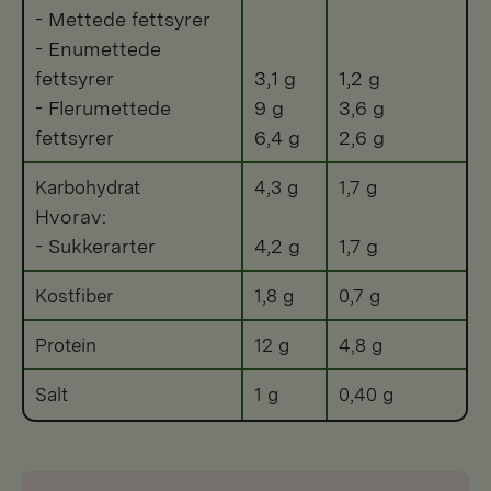
- Mettede fettsyrer
- Enumettede
fettsyrer
3,1 g
1,2 g
- Flerumettede
9 g
3,6 g
fettsyrer
6,4 g
2,6 g
Karbohydrat
4,3 g
1,7 g
Hvorav:
- Sukkerarter
4,2 g
1,7 g
Kostfiber
1,8 g
0,7 g
Protein
12 g
4,8 g
Salt
1 g
0,40 g