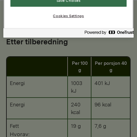
Save Choices
Cookies Settings
Næringsinnhold
Etter tilberedning
Per 100
Per porsjon 40
g
g
Energi
1003
401 kJ
kJ
Energi
240
96 kcal
kcal
Fett
19 g
7,6 g
Hvorav: