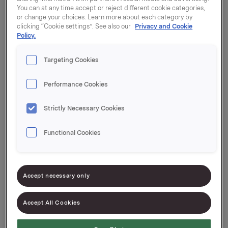
You can at any time accept or reject different cookie categories,
Porsjoner per F-pak: 3
or change your choices. Learn more about each category by
EPD-nr. 447003
clicking “Cookie settings”. See also our
Privacy and Cookie
Policy.
Den originale Stabbur-Makrell med samme gode
Targeting Cookies
smak helt siden 1958. Oppfunnet av Stabburets
grunnlegger Gunnar Nilsen. En skive dekker
Performance Cookies
dagsbehovet for omega-3.
Strictly Necessary Cookies
Naturlig rik på vitamin D og protein
Functional Cookies
Accept necessary only
Accept All Cookies