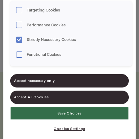
EPD-nr. 662478
Targeting Cookies
Speket pepperonipølse
Performance Cookies
Vi bruker ekte røk
Strictly Necessary Cookies
700g
250g
Functional Cookies
Accept necessary only
Næringsinnhold
Accept All Cookies
Etter tilberedning
Save Choices
Cookies Settings
Per 100 g
Per porsjon 15 g