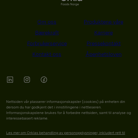
Om oss
Produktene våre
Bærekraft
Karriere
Forbrukerservice
Pressekontakt
Kontakt oss
Åpenhetsloven
Orkla on Twitter
Orkla on instagram
Orkla on Facebook
Nettsiden vår plasserer informasjonskapsler (cookies) på enheten din
dersom du har godkjent det i innstillingene i nettleseren.
Informasjonskapslene brukes for å forbedre nettsiden, samt til analyse og
interessebasert reklame.
Les mer om Orklas behandling av personopplysninger, inkludert rett til