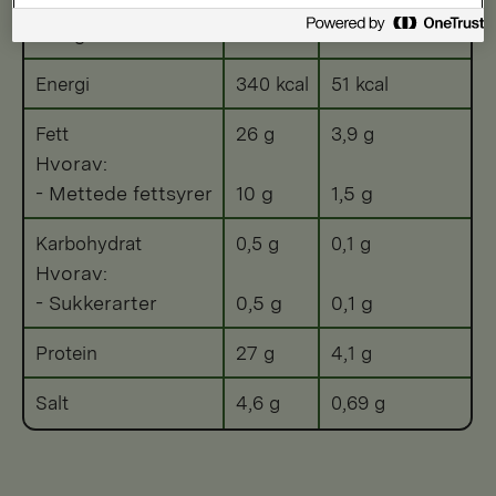
Energi
1429 kJ
214 kJ
Energi
340 kcal
51 kcal
Fett
26 g
3,9 g
Hvorav:
- Mettede fettsyrer
10 g
1,5 g
Karbohydrat
0,5 g
0,1 g
Hvorav:
- Sukkerarter
0,5 g
0,1 g
Protein
27 g
4,1 g
Salt
4,6 g
0,69 g