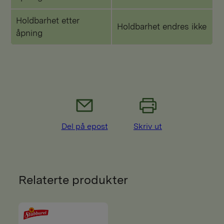
Holdbarhet etter
Holdbarhet endres ikke
åpning
Del på epost
Skriv ut
Relaterte produkter