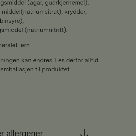
ingsmiddel (agar, guarkjernemel),
middel(natriumsitrat), krydder,
binsyre),
middel (natriumnitritt).
eralet jern
ngen kan endres. Les derfor alltid
 emballasjen til produktet.
r allergener