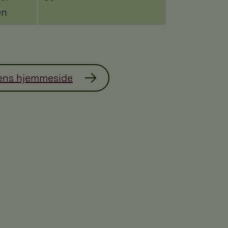
en
ens hjemmeside