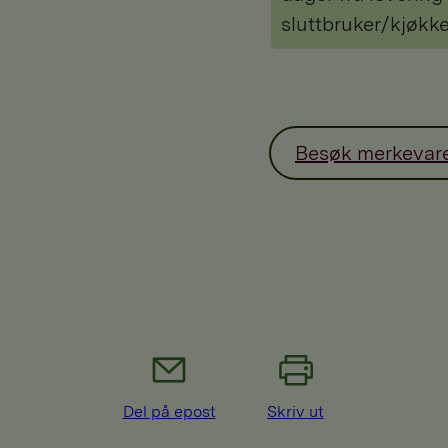
sluttbruker/kjøkk
Besøk merkevar
Del på epost
Skriv ut