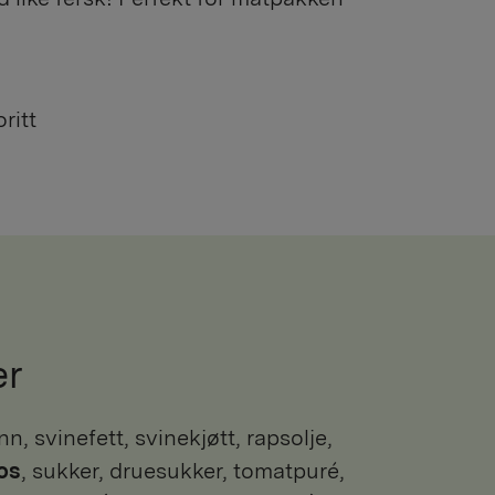
ritt
er
nn, svinefett, svinekjøtt, rapsolje,
os
, sukker, druesukker, tomatpuré,