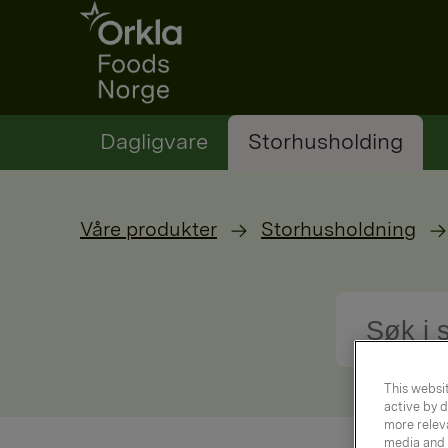
Go to frontpage
Dagligvare
Storhusholding
Våre produkter
Storhusholdning
This websit
active by d
more releva
media and a