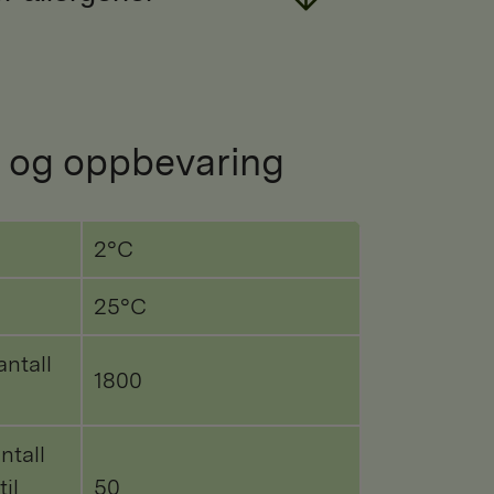
 og oppbevaring
2°C
25°C
antall
1800
ntall
til
50