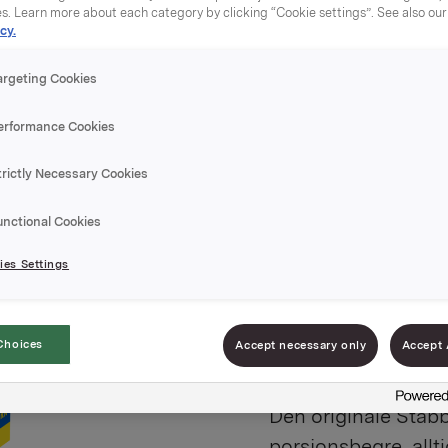
es. Learn more about each category by clicking “Cookie settings”. See also ou
cy.
argeting Cookies
Leverpos
erformance Cookies
trictly Necessary Cookies
à 22g
unctional Cookies
22 g aluminiumsbege
es Settings
brett.
Porsjoner per F-pak
Choices
Accept necessary only
Accept 
EPD-nr. 91673
Den originale Stabb
porsjonsbegre, allti