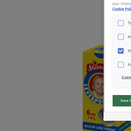
your choic
Cookie Poli
T
P
S
F
Cooki
Save 