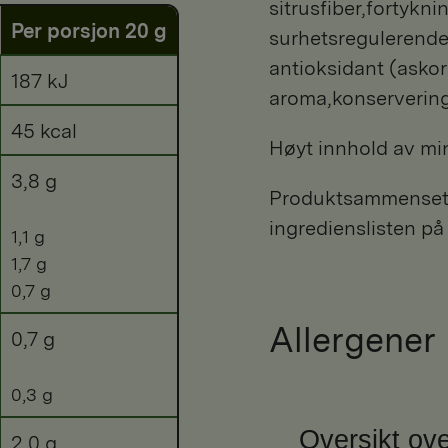
sitrusfiber,fortykn
Per porsjon 20 g
surhetsregulerende 
antioksidant (askor
187 kJ
aroma,konserverings
45 kcal
Høyt innhold av min
3,8 g
Produktsammensetni
ingredienslisten på
1,1 g
1,7 g
0,7 g
Allergener
0,7 g
0,3 g
Oversikt ove
2,0 g