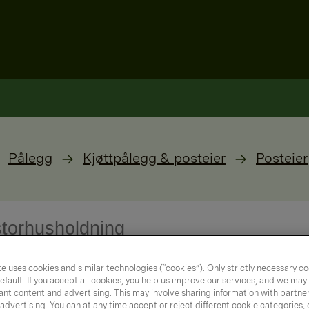
Pålegg
Kjøttpålegg & posteier
Posteier
e uses cookies and similar technologies (“cookies”). Only strictly necessary co
efault. If you accept all cookies, you help us improve our services, and we ma
nt content and advertising. This may involve sharing information with partners
dvertising. You can at any time accept or reject different cookie categories,