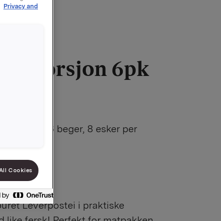
r
Privacy and
tei Porsjon 6pk
r. Eske à 6 beger, 8 esker per
: 6
All Cookies
4
uret Leverpostei i praktiske
d like fersk! Perfekt for matpakken