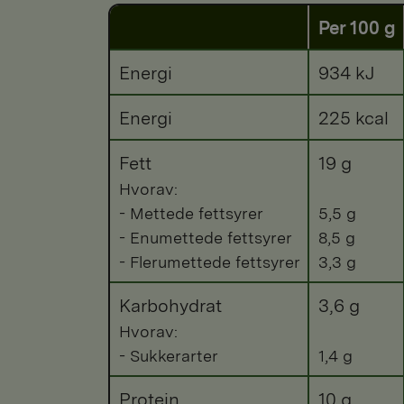
Per 100 g
Energi
934 kJ
Energi
225 kcal
Fett
19 g
Hvorav:
- Mettede fettsyrer
5,5 g
- Enumettede fettsyrer
8,5 g
- Flerumettede fettsyrer
3,3 g
Karbohydrat
3,6 g
Hvorav:
- Sukkerarter
1,4 g
Protein
10 g