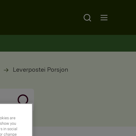
Search
Open main menu
Leverpostei Porsjon
okies are
y show you
 in social
 or change