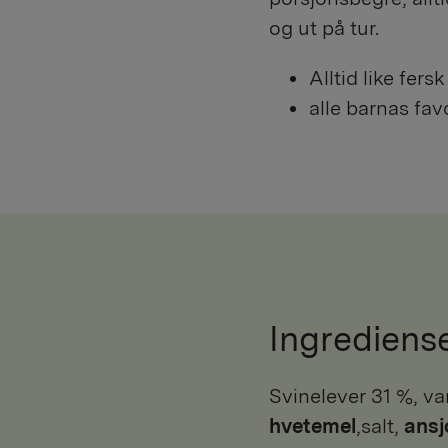
og ut på tur.
Alltid like fersk
alle barnas favo
Ingrediens
svinelever 31 %, va
hvetemel
,salt,
ansj