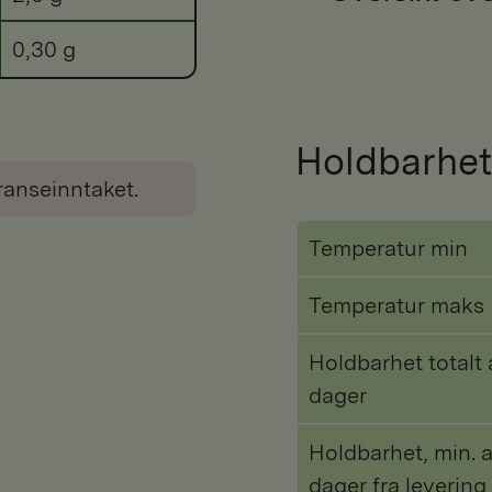
0,30 g
Holdbarhet
ranseinntaket.
Temperatur min
Temperatur maks
Holdbarhet totalt 
dager
Holdbarhet, min. a
dager fra levering 