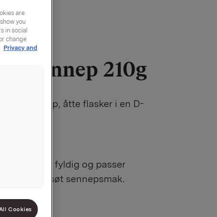
okies are
y show you
 in social
 or change
r
Privacy and
ldig sennep 210g
210 g sennep, åtte flasker i en D-
454
ken er søt & fyldig og passer
m ønsker en søt sennepsmak.
All Cookies