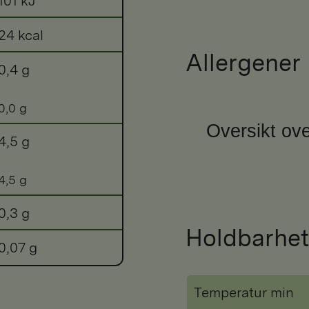
101 kJ
24 kcal
Allergener
0,4 g
0,0 g
Oversikt ove
4,5 g
4,5 g
0,3 g
Holdbarhet
0,07 g
Temperatur min