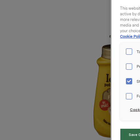
This websit
active by d
more releva
media and a
your choic
Cookie Poli
T
P
S
F
Cooki
Save 