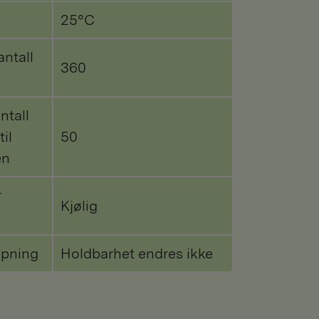
25°C
antall
360
ntall
til
50
en
r
Kjølig
åpning
Holdbarhet endres ikke