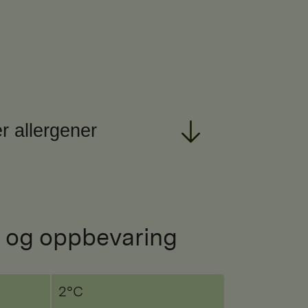
r allergener
 og oppbevaring
2°C