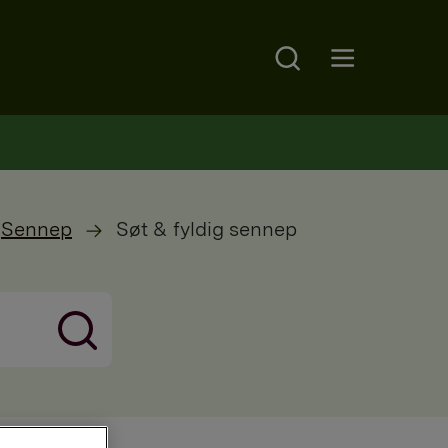
Search
Open main menu
Sennep
Søt & fyldig sennep