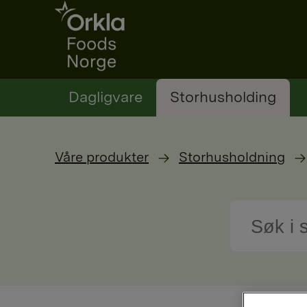
Go to frontpage
Dagligvare
Storhusholding
Våre produkter
Storhusholdning