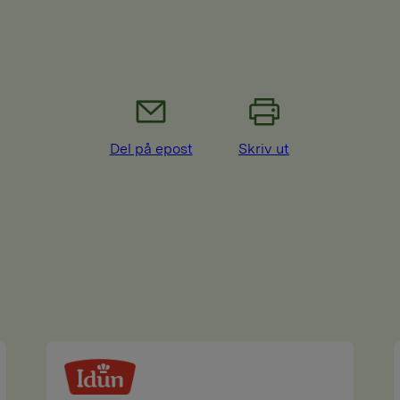
Del på epost
Skriv ut