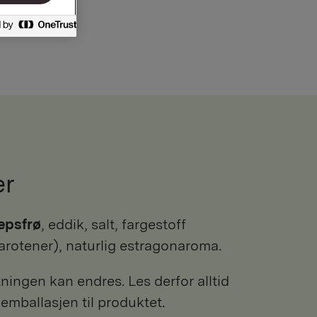
er
epsfrø
, eddik, salt, fargestoff
karotener), naturlig estragonaroma.
ngen kan endres. Les derfor alltid
 emballasjen til produktet.