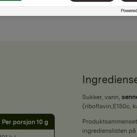
Ingrediens
sukker, vann,
senn
(riboflavin,E150c, 
Produktsammensetni
Per porsjon 10 g
ingredienslisten på