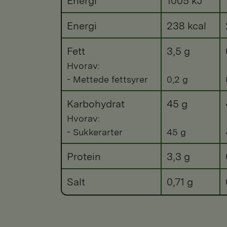
Energi
1005 kJ
Energi
238 kcal
Fett
3,5 g
Hvorav:
- Mettede fettsyrer
0,2 g
Karbohydrat
45 g
Hvorav:
- Sukkerarter
45 g
Protein
3,3 g
Salt
0,71 g