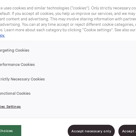
e uses cookies and similar technologies (“cookies”). Only strictly necessary co
efault. If you accept all cookies, you help us improve our services, and we ma
nt content and advertising. This may involve sharing information with partners
dvertising. You can at any time accept or reject different cookie categories,
es. Learn more about each category by clicking “Cookie settings”. See also ou
cy.
Søt & fy
argeting Cookies
Plastikkflaske med 
erformance Cookies
pack.
trictly Necessary Cookies
EPD-nr. 4150
unctional Cookies
Perfekt på tur! Sma
es Settings
perfekt for deg so
Choices
Accept necessary only
Accept 