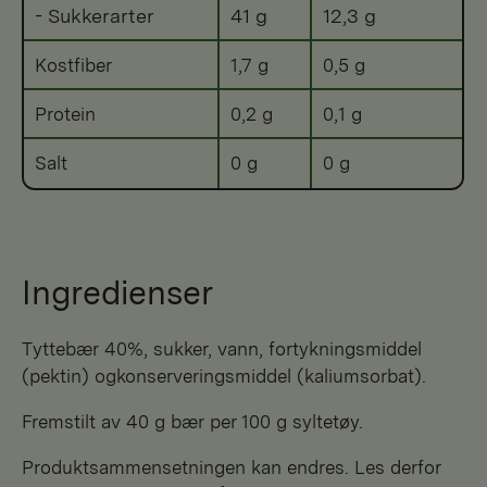
- Sukkerarter
41 g
12,3 g
Kostfiber
1,7 g
0,5 g
Protein
0,2 g
0,1 g
Salt
0 g
0 g
Ingredienser
tyttebær 40%, sukker, vann, fortykningsmiddel
(pektin) ogkonserveringsmiddel (kaliumsorbat).
Fremstilt av 40 g bær per 100 g syltetøy.
Produktsammensetningen kan endres. Les derfor