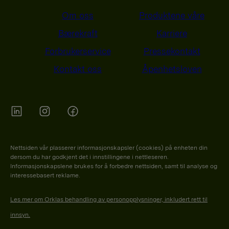
Om oss
Produktene våre
Bærekraft
Karriere
Forbrukerservice
Pressekontakt
Kontakt oss
Åpenhetsloven
Orkla on Twitter
Orkla on instagram
Orkla on Facebook
Nettsiden vår plasserer informasjonskapsler (cookies) på enheten din
dersom du har godkjent det i innstillingene i nettleseren.
Informasjonskapslene brukes for å forbedre nettsiden, samt til analyse og
interessebasert reklame.
Les mer om Orklas behandling av personopplysninger, inkludert rett til
innsyn.