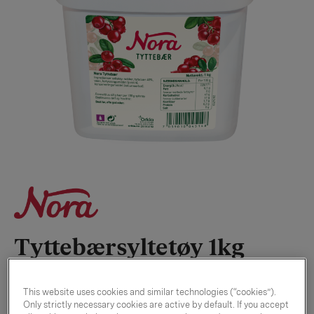
Tyttebærsyltetøy 1kg
6 spann à 1 kg
This website uses cookies and similar technologies (“cookies”).
Only strictly necessary cookies are active by default. If you accept
EPD-nr. 4089504