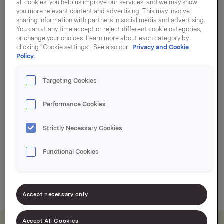
all cookies, you help us improve our services, and we may show
you more relevant content and advertising. This may involve
sharing information with partners in social media and advertising.
Syltetøy klar til bruk, både til middag og på
You can at any time accept or reject different cookie categories,
brødskiven
or change your choices. Learn more about each category by
clicking “Cookie settings”. See also our
Privacy and Cookie
Firkantet spann
Policy.
Lett å stable
Targeting Cookies
Passer i kjøleskapsdøren
Performance Cookies
Strictly Necessary Cookies
Functional Cookies
1kg
24g
9,5kg
Accept necessary only
Accept All Cookies