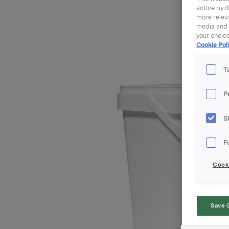
active by d
more releva
media and a
your choic
Cookie Poli
T
P
S
F
Cooki
Save 