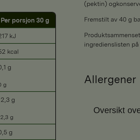
(pektin) ogkonserv
Fremstilt av 40 g bæ
Per porsjon 30 g
Produktsammensetni
217 kJ
ingredienslisten på
52 kcal
0,1 g
Allergener
0 g
12,3 g
Oversikt ove
12,3 g
0,5 g