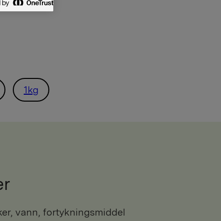
1kg
er