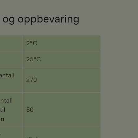
 og oppbevaring
2°C
25°C
antall
270
ntall
til
50
en
r