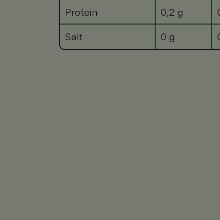
Protein
0,2 g
Salt
0 g