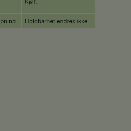
Kjølt
åpning
Holdbarhet endres ikke