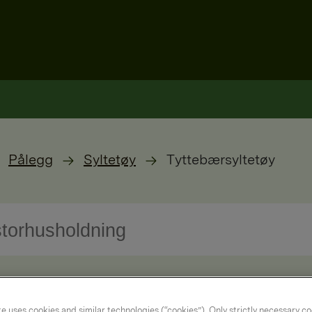
Pålegg
Syltetøy
Tyttebærsyltetøy
e uses cookies and similar technologies (“cookies”). Only strictly necessary co