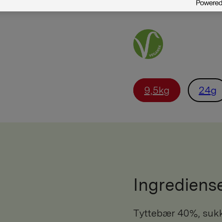
9,5kg
24g
Ingrediens
tyttebær 40%, sukker, vann, fortykningsmiddel