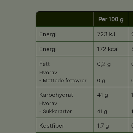
Per 100 g
Energi
723 kJ
Energi
172 kcal
Fett
0,2 g
Hvorav:
- Mettede fettsyrer
0 g
Karbohydrat
41 g
Hvorav:
- Sukkerarter
41 g
Kostfiber
1,7 g