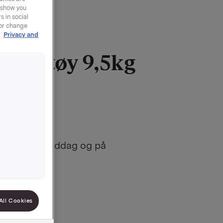
y show you
 in social
 or change
r
Privacy and
syltetøy 9,5kg
445
uk, både til middag og på
n
All Cookies