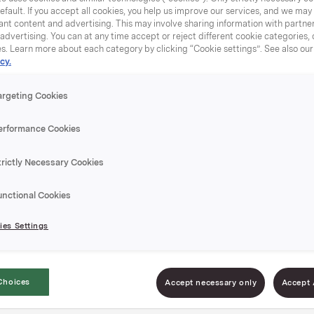
efault. If you accept all cookies, you help us improve our services, and we ma
nt content and advertising. This may involve sharing information with partners
dvertising. You can at any time accept or reject different cookie categories,
es. Learn more about each category by clicking “Cookie settings”. See also ou
cy.
Tyttebær
argeting Cookies
erformance Cookies
Spann à 9,5 kg
EPD-nr. 2487
trictly Necessary Cookies
unctional Cookies
Syltetøy klar til br
brødskiven
es Settings
Firkantet span
Lett å stable
Choices
Accept necessary only
Accept 
Klar til bruk