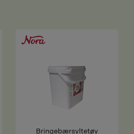
Bringebærsyltetøy