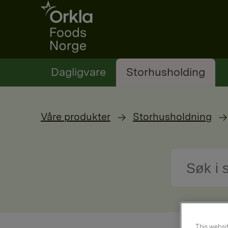
Go to frontpage
Dagligvare
Storhusholding
Våre produkter
Storhusholdning
This websit