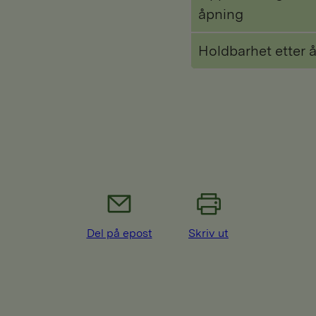
åpning
Holdbarhet etter 
Del på epost
Skriv ut