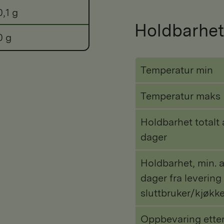
0,1 g
Holdbarhet
0 g
Temperatur min
Temperatur maks
Holdbarhet totalt 
dager
Holdbarhet, min. a
dager fra levering 
sluttbruker/kjøkk
Oppbevaring ette