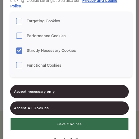
clicking “Cookie settings”. See also our
Privacy and Cookie
Policy.
Nettovekt 3,0 kg, derav 1,5 kg agurkskiver
Targeting Cookies
Tynne skiver tilpasset hamburgeren
Performance Cookies
Høykvalitets råvarer fra norsk landbruk
Strictly Necessary Cookies
Functional Cookies
Accept necessary only
Accept All Cookies
Save Choices
Næringsinnhold