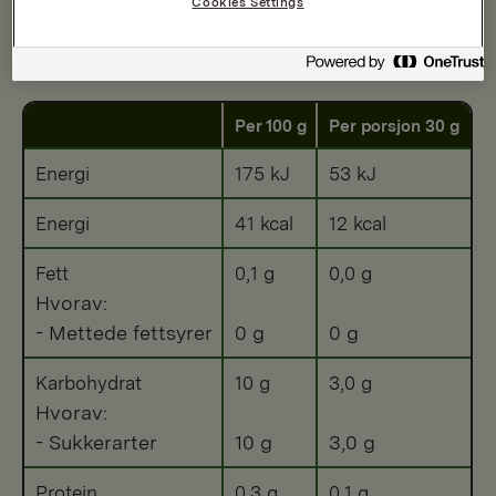
Cookies Settings
Etter tilberedning
Per 100 g
Per porsjon 30 g
Energi
175 kJ
53 kJ
Energi
41 kcal
12 kcal
Fett
0,1 g
0,0 g
Hvorav:
- Mettede fettsyrer
0 g
0 g
Karbohydrat
10 g
3,0 g
Hvorav:
- Sukkerarter
10 g
3,0 g
Protein
0,3 g
0,1 g