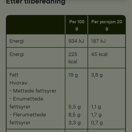
Etter tilberedning
Per 100
Per porsjon 20
g
g
Energi
934 kJ
187 kJ
Energi
225
45 kcal
kcal
Fett
19 g
3,8 g
Hvorav:
- Mettede fettsyrer
- Enumettede
fettsyrer
5,5 g
1,1 g
- Flerumettede
8,5 g
1,7 g
fettsyrer
3,3 g
0,7 g