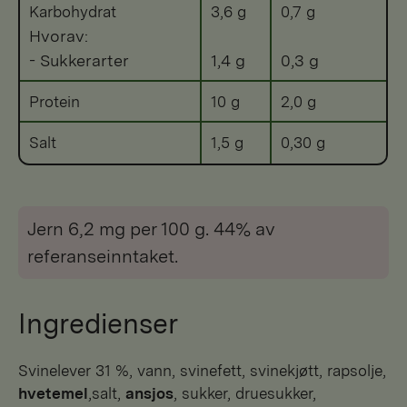
Karbohydrat
3,6 g
0,7 g
Hvorav:
- Sukkerarter
1,4 g
0,3 g
Protein
10 g
2,0 g
Salt
1,5 g
0,30 g
Jern 6,2 mg per 100 g. 44% av
referanseinntaket.
Ingredienser
svinelever 31 %, vann, svinefett, svinekjøtt, rapsolje,
hvetemel
,salt,
ansjos
, sukker, druesukker,