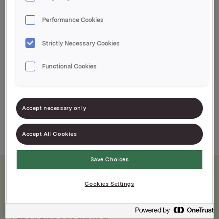
Displayeske à 70 stk
EPD-nr. 475103
Performance Cookies
Strictly Necessary Cookies
Original leverpostei - smaksfavoritten på
porsjonsbeger
Functional Cookies
Alltid like fersk
Klar til bruk
God hygiene
Accept necessary only
Accept All Cookies
Save Choices
Cookies Settings
Næringsinnhold