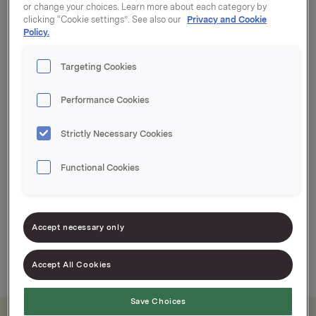
or change your choices. Learn more about each category by
clicking “Cookie settings”. See also our
Privacy and Cookie
Marmelade klar til bruk, både på brødskiven og i
Policy.
bakverk
Targeting Cookies
Firkantet spann
Lett å stable
Performance Cookies
Passer i kjøleskapsdøren
Strictly Necessary Cookies
Functional Cookies
Accept necessary only
1kg
Accept All Cookies
Save Choices