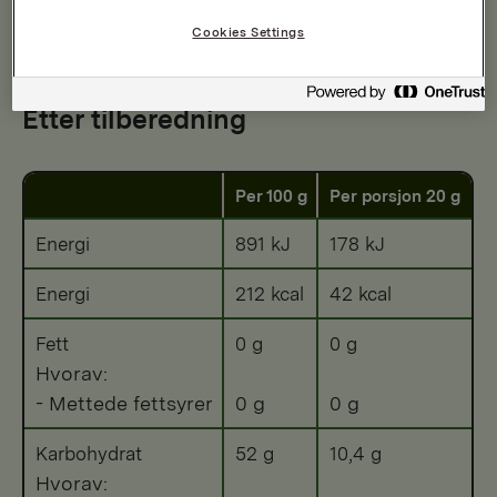
Cookies Settings
Næringsinnhold
Etter tilberedning
Per 100 g
Per porsjon 20 g
Energi
891 kJ
178 kJ
Energi
212 kcal
42 kcal
Fett
0 g
0 g
Hvorav:
- Mettede fettsyrer
0 g
0 g
Karbohydrat
52 g
10,4 g
Hvorav: