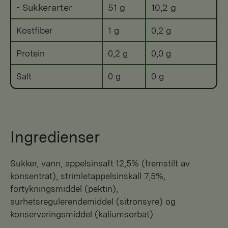
- Sukkerarter
51 g
10,2 g
Kostfiber
1 g
0,2 g
Protein
0,2 g
0,0 g
Salt
0 g
0 g
Ingredienser
sukker, vann, appelsinsaft 12,5% (fremstilt av
konsentrat), strimletappelsinskall 7,5%,
fortykningsmiddel (pektin),
surhetsregulerendemiddel (sitronsyre) og
konserveringsmiddel (kaliumsorbat).