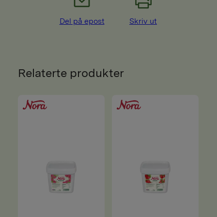
Del på epost
Skriv ut
Relaterte produkter