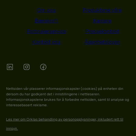
Om oss
Produktene våre
Bærekraft
Karriere
Forbrukerservice
Pressekontakt
Kontakt oss
Åpenhetsloven
Orkla on Twitter
Orkla on instagram
Orkla on Facebook
Nettsiden vår plasserer informasjonskapsler (cookies) på enheten din
dersom du har godkjent det i innstillingene i nettleseren.
Informasjonskapslene brukes for å forbedre nettsiden, samt til analyse og
interessebasert reklame.
Les mer om Orklas behandling av personopplysninger, inkludert rett til
innsyn.