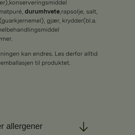
ater),konserveringsmiddel
tomatpuré,
durumhvete
,rapsolje, salt,
 (guarkjernemel), gjær, krydder(bl.a.
), melbehandlingsmiddel
ymer.
ngen kan endres. Les derfor alltid
 emballasjen til produktet.
r allergener