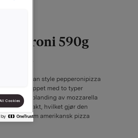
epperoni 590g
9010566247
r en american style pepperonipizza
od smak! Toppet med to typer
og en osteblanding av mozzarella
All Cookies
 er pannebakt, hvilket gjør den
ø - akkurat som amerikansk pizza