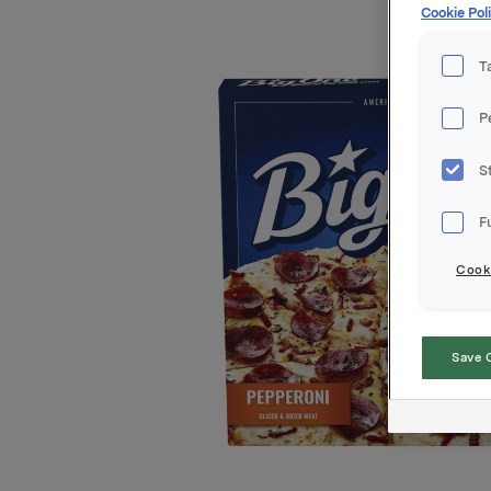
Cookie Poli
T
P
S
F
Cooki
Save 