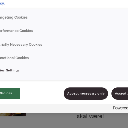
cy.
argeting Cookies
erformance Cookies
BigOne P
trictly Necessary Cookies
Varenummer: 0703
unctional Cookies
es Settings
BigOne Pepperoni e
med massevis av g
premium pepperoni 
Choices
Accept necessary only
Accept 
og cheddar. Bunnen
tykk, luftig og spr
skal være!