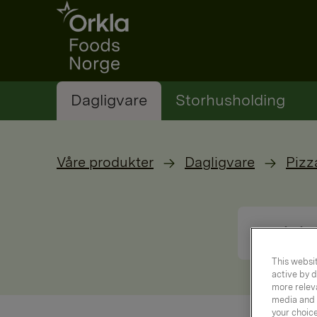
Go to frontpage
Dagligvare
Storhusholding
Våre produkter
Dagligvare
Pizz
This websit
active by d
more releva
media and a
your choic