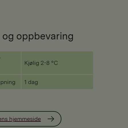
 og oppbevaring
r
Kjølig 2-8 °C
åpning
1 dag
ens hjemmeside