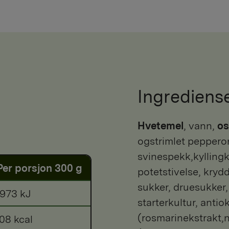
Ingrediens
hvetemel
, vann,
os
ogstrimlet pepperoni
svinespekk,kyllingkj
Per porsjon 300 g
potetstivelse, krydd
sukker, druesukker,
973 kJ
starterkultur, antio
(rosmarinekstrakt,n
08 kcal