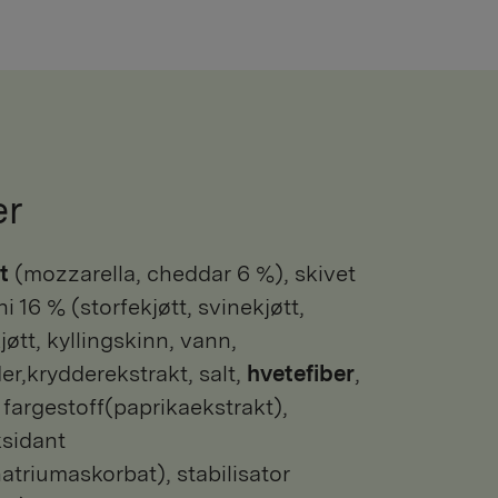
er
t
(mozzarella, cheddar 6 %), skivet
 16 % (storfekjøtt, svinekjøtt,
øtt, kyllingskinn, vann,
er,krydderekstrakt, salt,
hvetefiber
,
 fargestoff(paprikaekstrakt),
ksidant
atriumaskorbat), stabilisator