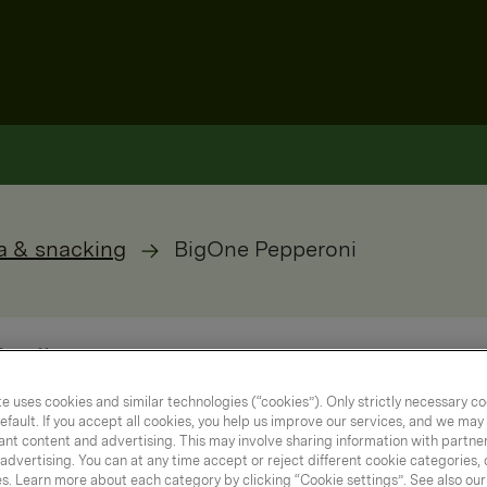
a & snacking
BigOne Pepperoni
e uses cookies and similar technologies (“cookies”). Only strictly necessary co
efault. If you accept all cookies, you help us improve our services, and we ma
nt content and advertising. This may involve sharing information with partners
dvertising. You can at any time accept or reject different cookie categories,
es. Learn more about each category by clicking “Cookie settings”. See also ou