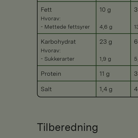
Fett
10 g
3
Hvorav:
- Mettede fettsyrer
4,6 g
1
Karbohydrat
23 g
6
Hvorav:
- Sukkerarter
1,9 g
5
Protein
11 g
3
Salt
1,4 g
4
Tilberedning