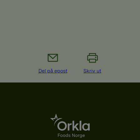
Del på epost
Skriv ut