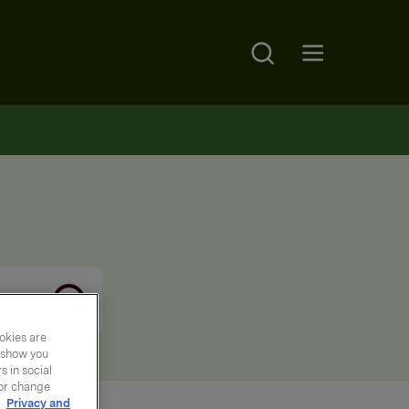
Search
Open main menu
okies are
y show you
 in social
 or change
r
Privacy and