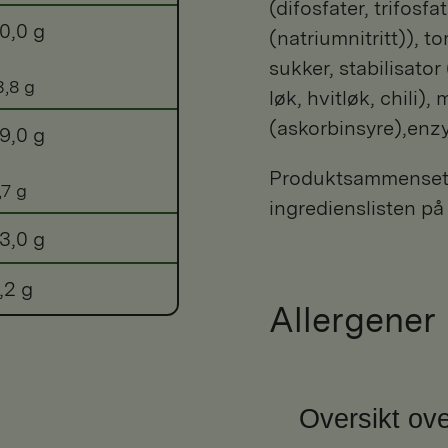
(difosfater, trifosf
0,0 g
(natriumnitritt)), 
sukker, stabilisator
3,8 g
løk, hvitløk, chili
(askorbinsyre),enz
9,0 g
Produktsammensetni
,7 g
ingredienslisten på
3,0 g
,2 g
Allergener
Oversikt ove