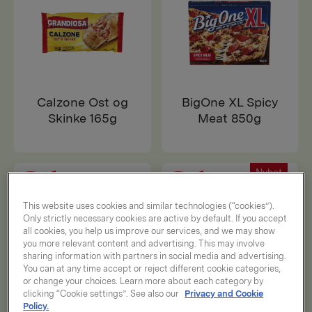
Calzone Ost og
BigOne XL Spicy
Skinke 165g
Meat 850g
Nyhet
This website uses cookies and similar technologies (“cookies”).
Only strictly necessary cookies are active by default. If you accept
all cookies, you help us improve our services, and we may show
you more relevant content and advertising. This may involve
sharing information with partners in social media and advertising.
You can at any time accept or reject different cookie categories,
or change your choices. Learn more about each category by
clicking “Cookie settings”. See also our
Privacy and Cookie
Policy.