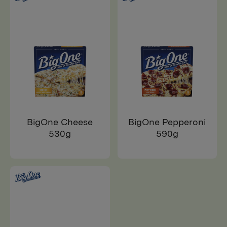
BigOne Cheese
BigOne Pepperoni
530g
590g