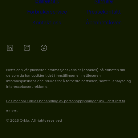
Bærekraft
Karriere
Forbrukerservice
Pressekontakt
Kontakt oss
Åpenhetsloven
Orkla on Twitter
Orkla on instagram
Orkla on Facebook
Nettsiden vår plasserer informasjonskapsler (cookies) på enheten din
dersom du har godkjent det i innstillingene i nettleseren.
Informasjonskapslene brukes for å forbedre nettsiden, samt til analyse og
interessebasert reklame.
Les mer om Orklas behandling av personopplysninger, inkludert rett til
innsyn.
© 2026 Orkla. All rights reserved