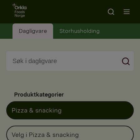
Go to frontpage
Search
Open m
Dagligvare
Storhusholding
Produktkategorier
Pizza & snacking
Velg i Pizza & snacking