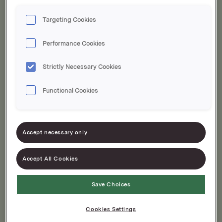
Targeting Cookies
Grandiosa
Grandiosa Porsjon
Pepperoni Spesial
Pepperoni 2-pk
Performance Cookies
530g
690g
Strictly Necessary Cookies
Ny & bedre
Functional Cookies
Accept necessary only
Accept All Cookies
Save Choices
Cookies Settings
Grandiosa Kjøttdeig
Grandiosa Uten