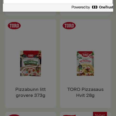
& Løk 490g
Paprika 545g
Pizzabunn litt
TORO Pizzasaus
grovere 373g
Hvit 28g
Nyhet