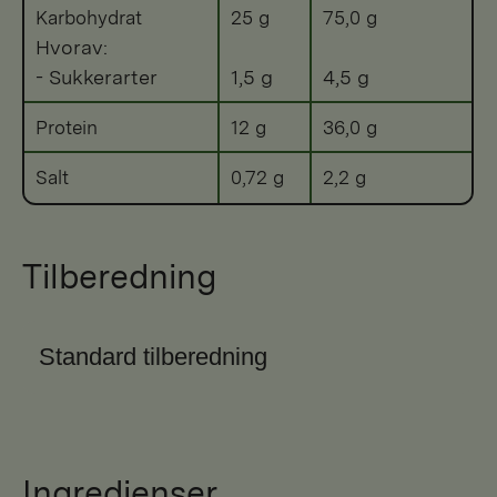
Karbohydrat
25 g
75,0 g
Hvorav:
- Sukkerarter
1,5 g
4,5 g
Protein
12 g
36,0 g
Salt
0,72 g
2,2 g
Tilberedning
Standard tilberedning
Ingredienser