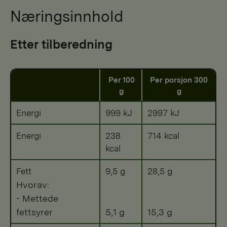
Næringsinnhold
Etter tilberedning
Per 100
Per porsjon 300
g
g
Energi
999 kJ
2997 kJ
Energi
238
714 kcal
kcal
Fett
9,5 g
28,5 g
Hvorav:
- Mettede
fettsyrer
5,1 g
15,3 g