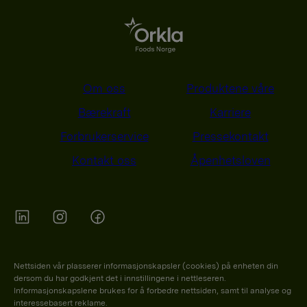
Om oss
Produktene våre
Bærekraft
Karriere
Forbrukerservice
Pressekontakt
Kontakt oss
Åpenhetsloven
Orkla on Twitter
Orkla on instagram
Orkla on Facebook
Nettsiden vår plasserer informasjonskapsler (cookies) på enheten din
dersom du har godkjent det i innstillingene i nettleseren.
Informasjonskapslene brukes for å forbedre nettsiden, samt til analyse og
interessebasert reklame.