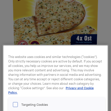
This website uses cookies and similar technologies (“cookies”).
Only strictly necessary cookies are active by default. If you accept
all cookies, you help us improve our services, and we may show
you more relevant content and advertising. This may involve
sharing information with partners in social media and advertising.
You can at any time accept or reject different cookie categories,
or change your choices. Learn more about each category by
Grandiosa 4xOst 505g
clicking “Cookie settings”. See also our
Privacy and Cookie
Policy.
Varenummer: 07039010019767
Targeting Cookies
Grandiosa 4xOst er den perfekte ostepizzaen.