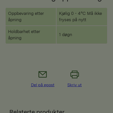
Oppbevaring etter
Kjølig 0 - 4°C Må ikke
åpning
fryses på nytt
Holdbarhet etter
1 døgn
åpning
Del på epost
Skriv ut
Relaterte produkter