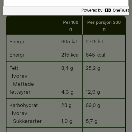
Etter tilberedning
Per 100
Per porsjon 300
g
g
Energi
905 kJ
2715 kJ
Energi
215 kcal
645 kcal
Fett
8,4 g
25,2 g
Hvorav:
- Mettede
fettsyrer
4,3 g
12,9 g
Karbohydrat
23 g
69,0 g
Hvorav:
- Sukkerarter
1,9 g
5,7 g