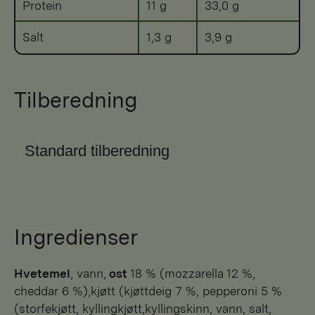
Protein
11 g
33,0 g
Salt
1,3 g
3,9 g
Tilberedning
Standard tilberedning
Ingredienser
hvetemel
, vann,
ost
18 % (mozzarella 12 %,
cheddar 6 %),kjøtt (kjøttdeig 7 %, pepperoni 5 %
(storfekjøtt, kyllingkjøtt,kyllingskinn, vann, salt,