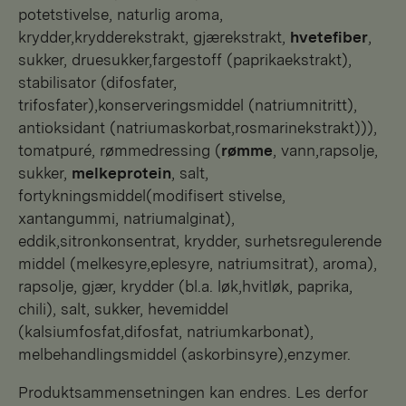
potetstivelse, naturlig aroma,
krydder,krydderekstrakt, gjærekstrakt,
hvetefiber
,
sukker, druesukker,fargestoff (paprikaekstrakt),
stabilisator (difosfater,
trifosfater),konserveringsmiddel (natriumnitritt),
antioksidant (natriumaskorbat,rosmarinekstrakt))),
tomatpuré, rømmedressing (
rømme
, vann,rapsolje,
sukker,
melkeprotein
, salt,
fortykningsmiddel(modifisert stivelse,
xantangummi, natriumalginat),
eddik,sitronkonsentrat, krydder, surhetsregulerende
middel (melkesyre,eplesyre, natriumsitrat), aroma),
rapsolje, gjær, krydder (bl.a. løk,hvitløk, paprika,
chili), salt, sukker, hevemiddel
(kalsiumfosfat,difosfat, natriumkarbonat),
melbehandlingsmiddel (askorbinsyre),enzymer.
Produktsammensetningen kan endres. Les derfor