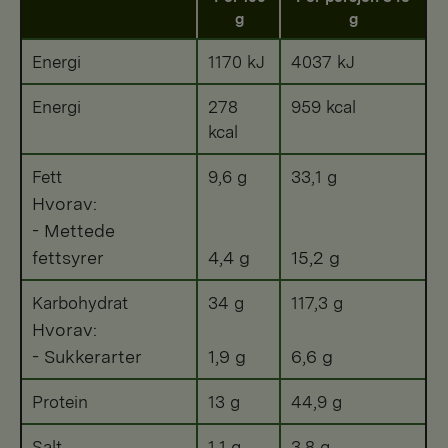
g
g
Energi
1170 kJ
4037 kJ
Energi
278
959 kcal
kcal
Fett
9,6 g
33,1 g
Hvorav:
- Mettede
fettsyrer
4,4 g
15,2 g
Karbohydrat
34 g
117,3 g
Hvorav:
- Sukkerarter
1,9 g
6,6 g
Protein
13 g
44,9 g
Salt
1,1 g
3,8 g