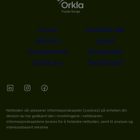
Om oss
Produktene våre
Bærekraft
Karriere
Forbrukerservice
Pressekontakt
Kontakt oss
Åpenhetsloven
Orkla on Twitter
Orkla on instagram
Orkla on Facebook
Nettsiden vår plasserer informasjonskapsler (cookies) på enheten din
dersom du har godkjent det i innstillingene i nettleseren.
Informasjonskapslene brukes for å forbedre nettsiden, samt til analyse og
interessebasert reklame.