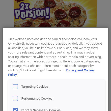
This website uses cookies and similar technologies (“cookies”).
Only strictly necessary cookies are active by default. If you accept
all cookies, you help us improve our services, and we may show
you more relevant content and advertising. This may involve
sharing information with partners in social media and advertising.
You can at any time accept or reject different cookie categories,
or change your choices. Learn more about each category by
clicking “Cookie settings”. See also our
Privacy and Cookie
Policy.
Grandiosa Porsjon
Targeting Cookies
Pepperoni 2-pk 690g
Performance Cookies
Varenummer: 07039010600675
Strictly Necessary Cookies