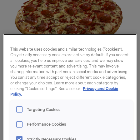
This website uses cookies and similar technologies (“cookies”).
Only strictly necessary cookies are active by default. If you accept
all cookies, you help us improve our services, and we may show
you more relevant content and advertising. This may involve
sharing information with partners in social media and advertising.
You can at any time accept or reject different cookie categories,
or change your choices. Learn more about each category by
clicking “Cookie settings”. See also our
Privacy and Cookie
Policy.
Targeting Cookies
Pizza m/ pepperoni
635g
Performance Cookies
Strictly Necessary Cookies