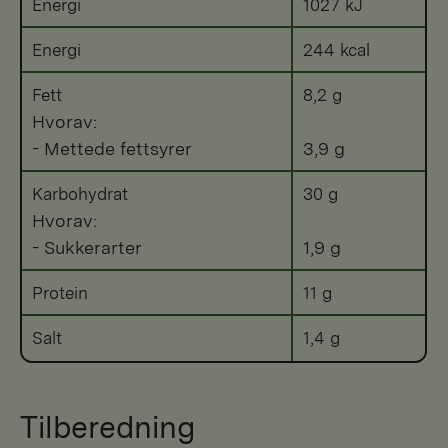
Energi
1027 kJ
Energi
244 kcal
Fett
8,2 g
Hvorav:
- Mettede fettsyrer
3,9 g
Karbohydrat
30 g
Hvorav:
- Sukkerarter
1,9 g
Protein
11 g
Salt
1,4 g
Tilberedning