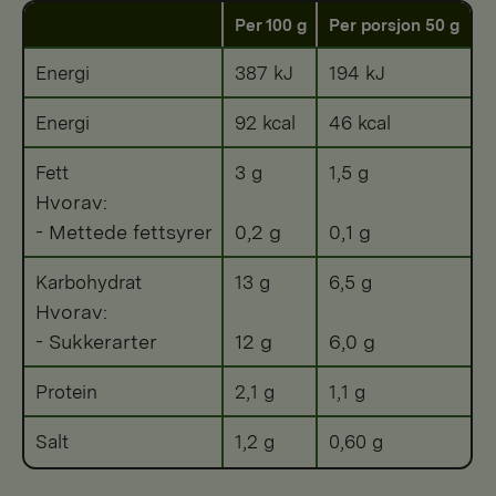
Per 100 g
Per porsjon 50 g
Energi
387 kJ
194 kJ
Energi
92 kcal
46 kcal
Fett
3 g
1,5 g
Hvorav:
- Mettede fettsyrer
0,2 g
0,1 g
Karbohydrat
13 g
6,5 g
Hvorav:
- Sukkerarter
12 g
6,0 g
Protein
2,1 g
1,1 g
Salt
1,2 g
0,60 g