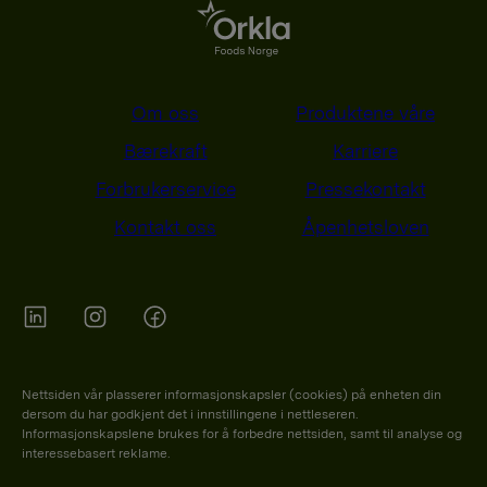
Om oss
Produktene våre
Bærekraft
Karriere
Forbrukerservice
Pressekontakt
Kontakt oss
Åpenhetsloven
Orkla on Twitter
Orkla on instagram
Orkla on Facebook
Nettsiden vår plasserer informasjonskapsler (cookies) på enheten din
dersom du har godkjent det i innstillingene i nettleseren.
Informasjonskapslene brukes for å forbedre nettsiden, samt til analyse og
interessebasert reklame.