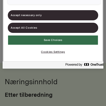
Varenummer: 07039010067577
Den orignale Idun Pizzasaus
Accept necessary only
Accept All Cookies
Save Choices
Cookies Settings
Næringsinnhold
Etter tilberedning