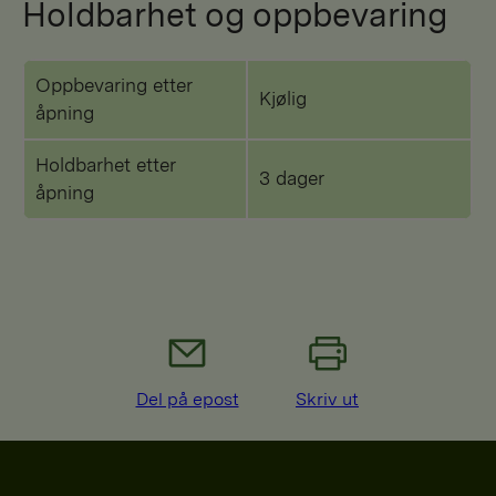
Holdbarhet og oppbevaring
Oppbevaring etter
Kjølig
åpning
Holdbarhet etter
3 dager
åpning
Del på epost
Skriv ut