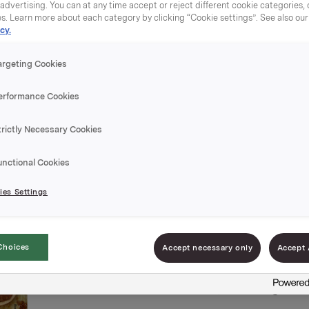
dvertising. You can at any time accept or reject different cookie categories,
es. Learn more about each category by clicking “Cookie settings”. See also ou
cy.
argeting Cookies
TORO Piz
erformance Cookies
trictly Necessary Cookies
Urter 60
unctional Cookies
Varenummer: 0703
es Settings
TORO Pizzafyll toma
liker klassiske ital
Choices
Accept necessary only
Accept 
rund smak av tomat,
å like, lett å lage.