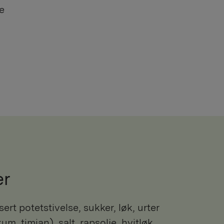
ge
er
m, timian), salt, rapsolje, hvitløk,