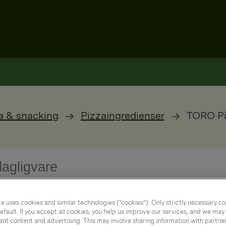
a & snacking
Pizzaingredienser
TORO Piz
e uses cookies and similar technologies (“cookies”). Only strictly necessary co
efault. If you accept all cookies, you help us improve our services, and we ma
nt content and advertising. This may involve sharing information with partners