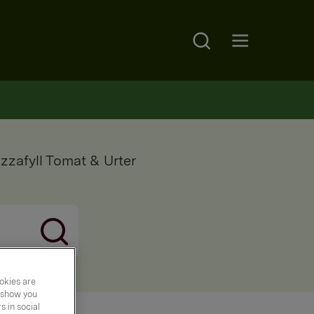
Search
Open main menu
zafyll Tomat & Urter
okies are
y show you
 in social