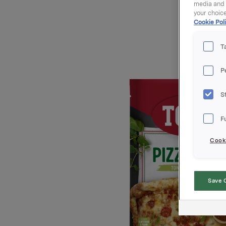
media and a
your choic
Cookie Poli
T
P
S
F
Cooki
Save 