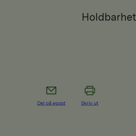
Holdbarhet
Del på epost
Skriv ut