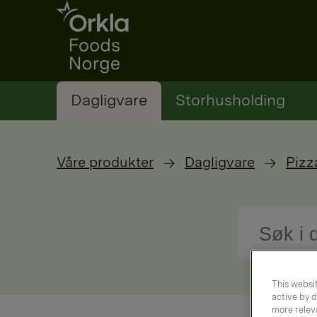
Go to frontpage
Dagligvare
Storhusholding
Våre produkter
Dagligvare
Pizz
This websit
active by d
more releva