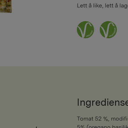
Lett å like, lett å la
Ingrediens
tomat 52 %, modifisert potetstivelse, sukker, løk, urter
5% (oregano,basiliku